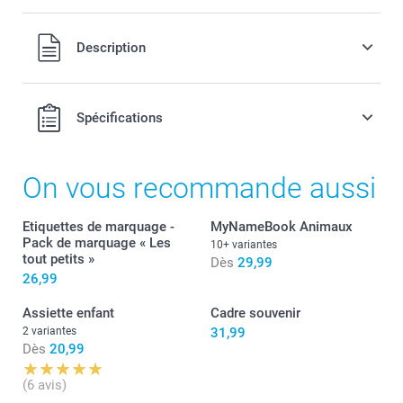
Tous les prix sont en EURO (€), TVA incluse et hors frais de
Description
port.
Spécifications
On vous recommande aussi
Etiquettes de marquage -
MyNameBook Animaux
Pack de marquage « Les
10+ variantes
tout petits »
Dès
29,99
26,99
Assiette enfant
Cadre souvenir
2 variantes
31,99
Dès
20,99
(6 avis)