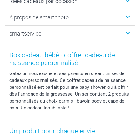
Idées cadeaux par occasion
Cadeaux photo
Livre photo
Noël
A propos de smartphoto
Tirage photo & agrandissement
Anniversaire
Photo sur toile, Poster & Pêle-mêle
Mariage
Qui sommes-nous ?
smartservice
MyNameBook
Fin d'études
Durabilité
Coques smartphone
Fête des Mères
Plan du site
Contact
Stickers & Etiquettes
Naissance & baptême
Conditions
smartgarantie
Box cadeau bébé - coffret cadeau de
Cadres photo, accessoires déco & bonbons
Fête des Pères
Droit de rétraction
smartbonus
naissance personnalisé
Calendrier photos & Agendas photo
Toussaint
Plaintes
smartfriends
Gâtez un nouveau-né et ses parents en créant un set de
Dénicheur d'idées cadeau
Rentrée des classes
Conditions générales
Modes de paiement
cadeaux personnalisés. Ce coffret cadeau de naissance
Communion
Vie privée
Modes de livraison
personnalisé est parfait pour une baby shower, ou à offrir
Saint-Valentin
Gestion des cookies
Grandes Quantités
dès l'annonce de la grossesse. Un set contient 2 produits
Vacances
Tarifs
Statut de ma commande
personnalisés au choix parmis : bavoir, body et cape de
bain. Un cadeau inoubliable !
Investisseurs
Droit de rétractation
Un produit pour chaque envie !