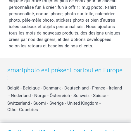
digitale qui offre toujours plus de choix pour un cadeau
personnalisé fun à créer, fun à offrir : mug photo, t-shirt
personnalisé, coque iphone, photo sur toile, calendrier
photo, pêle-mêle photo, stickers photo et bien d’autres
idées cadeaux et objets personnalisés. Nous ajoutons
tous les mois de nouveaux produits, des designs uniques
créés par nos designers, et des options développées
selon les retours et besoins de nos clients.
smartphoto est présent partout en Europe
:
België
-
Belgique
-
Danmark
-
Deutschland
-
France
-
Ireland
-
Nederland
-
Norge
-
Österreich
-
Schweiz
-
Suisse
-
Switzerland
-
Suomi
-
Sverige
-
United Kingdom
-
Other Countries
Tous les prix sont en EURO (€), TVA incluse et hors frais de port.