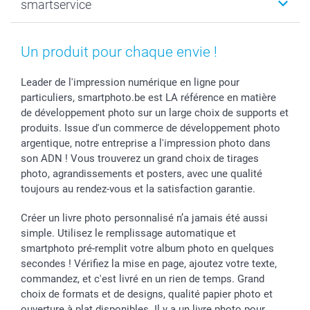
smartservice
MyNameBook
Fin d'études
Durabilité
Coques smartphone
Fête des Mères
Plan du site
Contact
Stickers & Etiquettes
Naissance & baptême
Conditions
smartgarantie
Un produit pour chaque envie !
Cadres photo, accessoires déco & bonbons
Fête des Pères
Droit de rétraction
smartbonus
Calendrier photos & Agendas photo
Toussaint
Plaintes
smartfriends
Leader de l'impression numérique en ligne pour
particuliers, smartphoto.be est LA référence en matière
Dénicheur d'idées cadeau
Rentrée des classes
Conditions générales
Modes de paiement
de développement photo sur un large choix de supports et
Communion
Vie privée
Modes de livraison
produits. Issue d'un commerce de développement photo
Saint-Valentin
Gestion des cookies
Grandes Quantités
argentique, notre entreprise a l'impression photo dans
Vacances
Tarifs
Statut de ma commande
son ADN ! Vous trouverez un grand choix de tirages
Investisseurs
photo, agrandissements et posters, avec une qualité
toujours au rendez-vous et la satisfaction garantie.
Droit de rétractation
Créer un livre photo personnalisé n’a jamais été aussi
simple. Utilisez le remplissage automatique et
smartphoto pré-remplit votre album photo en quelques
secondes ! Vérifiez la mise en page, ajoutez votre texte,
commandez, et c'est livré en un rien de temps. Grand
choix de formats et de designs, qualité papier photo et
ouverture à plat disponibles. Il y a un livre photo pour