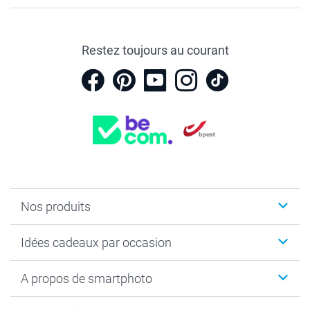
Restez toujours au courant
Nos produits
Faire-part & Cartes
Idées cadeaux par occasion
Cadeaux photo
Livre photo
Noël
A propos de smartphoto
Tirage photo & agrandissement
Anniversaire
Photo sur toile, Poster & Pêle-mêle
Mariage
Qui sommes-nous ?