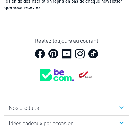
le lien de désinscription repris en bas de chaque newsletter
que vous recevrez.
Restez toujours au courant
Nos produits
Faire-part & Cartes
Idées cadeaux par occasion
Cadeaux photo