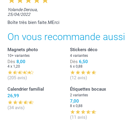
Bonjour Ghislaine,
Yolande Deroua,
25/04/2022
Nous sommes ravis de vous savoir satisfaite de
votre boîte de rangement.
Boîte très bien faite.MErci
Bien à vous,
On vous recommande aussi
Lucie@smartphoto
Magnets photo
Stickers déco
10+ variantes
4 variantes
Dès
8,00
Dès
6,50
4 x 1,20
6 x 0,88
(205 avis)
(12 avis)
Calendrier familial
Étiquettes bocaux
26,99
2 variantes
7,00
8 x 0,88
(34 avis)
(11 avis)