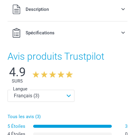
Tous les prix sont en EURO (€), TVA incluse et hors frais de
Description
port.
Spécifications
Avis produits Trustpilot
4.9
SUR
5
Langue
Tous les avis (3)
5 Étoiles
3
4 Étoiles
0