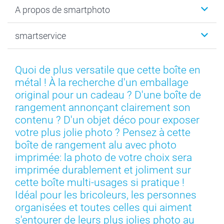
Livre photo
Noël
A propos de smartphoto
Tirage photo & agrandissement
Anniversaire
Photo sur toile, Poster & Pêle-mêle
Mariage
Qui sommes-nous ?
smartservice
MyNameBook
Fin d'études
Durabilité
Coques smartphone
Fête des Mères
Plan du site
Contact
Stickers & Etiquettes
Naissance & baptême
Conditions
smartgarantie
Quoi de plus versatile que cette boîte en
Cadres photo, accessoires déco & bonbons
Fête des Pères
Droit de rétraction
smartbonus
métal ! À la recherche d'un emballage
Calendrier photos & Agendas photo
Toussaint
Plaintes
smartfriends
original pour un cadeau ? D'une boîte de
Dénicheur d'idées cadeau
Rentrée des classes
Conditions générales
Modes de paiement
rangement annonçant clairement son
Communion
Vie privée
Modes de livraison
contenu ? D'un objet déco pour exposer
Saint-Valentin
Gestion des cookies
Grandes Quantités
votre plus jolie photo ? Pensez à cette
Vacances
Tarifs
Statut de ma commande
boîte de rangement alu avec photo
imprimée: la photo de votre choix sera
Investisseurs
imprimée durablement et joliment sur
Droit de rétractation
cette boîte multi-usages si pratique !
Idéal pour les bricoleurs, les personnes
organisées et toutes celles qui aiment
s'entourer de leurs plus jolies photo au