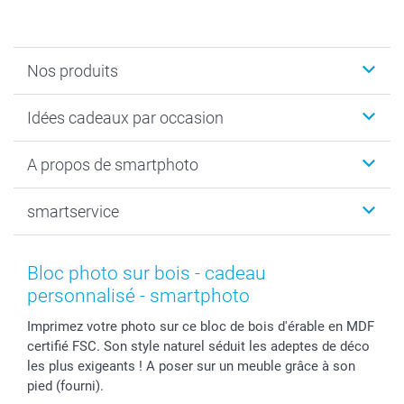
Nos produits
Faire-part & Cartes
Idées cadeaux par occasion
Cadeaux photo
Livre photo
Noël
A propos de smartphoto
Tirage photo & agrandissement
Anniversaire
Photo sur toile, Poster & Pêle-mêle
Mariage
Qui sommes-nous ?
smartservice
MyNameBook
Fin d'études
Durabilité
Coques smartphone
Fête des Mères
Plan du site
Contact
Stickers & Etiquettes
Naissance & baptême
Conditions
smartgarantie
Bloc photo sur bois - cadeau
Cadres photo, accessoires déco & bonbons
Fête des Pères
Droit de rétraction
smartbonus
personnalisé - smartphoto
Calendrier photos & Agendas photo
Toussaint
Plaintes
smartfriends
Imprimez votre photo sur ce bloc de bois d'érable en MDF
Dénicheur d'idées cadeau
Rentrée des classes
Conditions générales
Modes de paiement
certifié FSC. Son style naturel séduit les adeptes de déco
Communion
Vie privée
Modes de livraison
les plus exigeants ! A poser sur un meuble grâce à son
Saint-Valentin
Gestion des cookies
Grandes Quantités
pied (fourni).