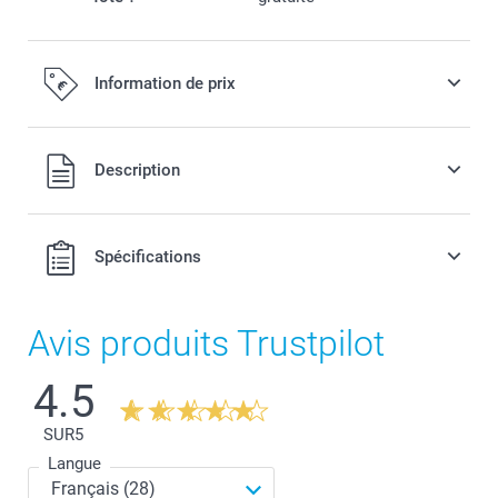
Information de prix
Tous les prix sont en EURO (€), TVA incluse et hors frais de
Description
port.
Spécifications
Avis produits Trustpilot
4.5
SUR
5
Langue