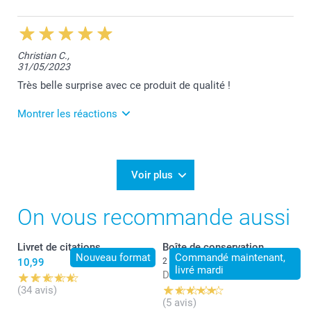
14/05/2024
11:57
Merci pour vos 5 étoiles Gaby!
Christian C.,
31/05/2023
Bien à vous,
Lucie@smartphoto
Très belle surprise avec ce produit de qualité !
Montrer les réactions
1/06/2023
11:20
Je vous remercie pour vos 5 étoiles, Christian!
Voir plus
Belle journée,
On vous recommande aussi
Lucie @smartphoto
Livret de citations
Boîte de conservation
Nouveau format
Commandé maintenant,
10,99
2 variantes
livré mardi
Dès
27,99
(34 avis)
(5 avis)