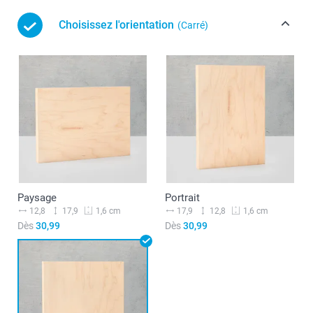
Choisissez l'orientation
(Carré)
Paysage
Portrait
12,8
17,9
17,9
12,8
1,6 cm
1,6 cm
Dès
30,99
Dès
30,99