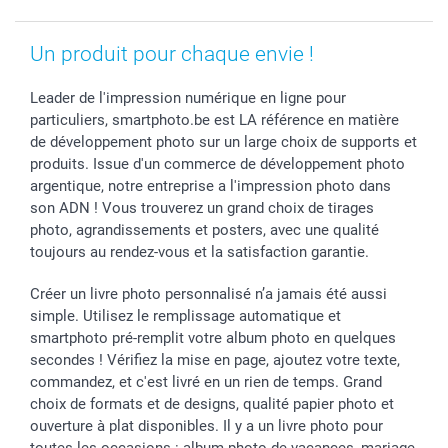
Vacances
Tarifs
Statut de ma commande
Investisseurs
Un produit pour chaque envie !
Droit de rétractation
Leader de l'impression numérique en ligne pour
particuliers, smartphoto.be est LA référence en matière
de développement photo sur un large choix de supports et
produits. Issue d'un commerce de développement photo
argentique, notre entreprise a l'impression photo dans
son ADN ! Vous trouverez un grand choix de tirages
photo, agrandissements et posters, avec une qualité
toujours au rendez-vous et la satisfaction garantie.
Créer un livre photo personnalisé n’a jamais été aussi
simple. Utilisez le remplissage automatique et
smartphoto pré-remplit votre album photo en quelques
secondes ! Vérifiez la mise en page, ajoutez votre texte,
commandez, et c'est livré en un rien de temps. Grand
choix de formats et de designs, qualité papier photo et
ouverture à plat disponibles. Il y a un livre photo pour
toutes les occasions : album photo de vacances, mariage,