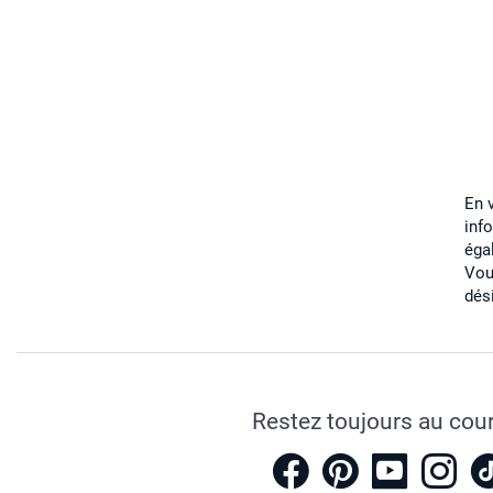
En 
inf
éga
Vou
dés
Restez toujours au cou