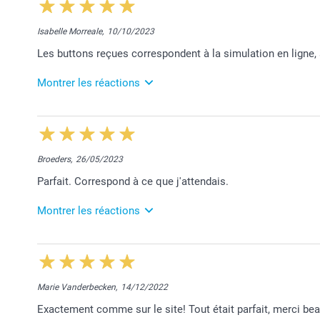
11:04
Bonjour Joëlle,
Isabelle Morreale,
10/10/2023
Nous sommes très heureux de vous savoir satisfaite
Les buttons reçues correspondent à la simulation en ligne,
Merci et belle journée!
Montrer les réactions
Bien à vous,
Lucie@smartphoto
11/10/2023
13:03
Je vous remercie pour votre avis positif sur Trustpilo
Broeders,
26/05/2023
Bonne journée,
Parfait. Correspond à ce que j'attendais.
Lucie@smartphoto
Montrer les réactions
1/06/2023
12:39
Merci pour vos 5 étoiles!
Marie Vanderbecken,
14/12/2022
Belle journée,
Exactement comme sur le site! Tout était parfait, merci be
Lucie@smartphoto