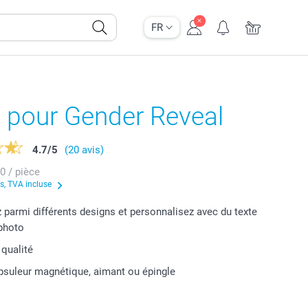
FR
 pour Gender Reveal
4.7
/
5
(20 avis)
80 / pièce
us, TVA incluse
 parmi différents designs et personnalisez avec du texte
photo
 qualité
suleur magnétique, aimant ou épingle