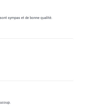
 de nos services.
 sont sympas et de bonne qualité.
t.
aucoup.