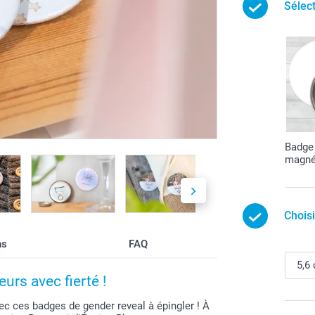
Sélec
Badge
magné
Chois
ns
FAQ
urs avec fierté !
ec ces badges de gender reveal à épingler ! À