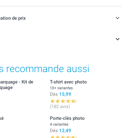
ation de prix
ont en EURO (€), TVA incluse et hors frais de port.
s recommande aussi
arquage - Kit de
T-shirt avec photo
rquage
10+ variantes
Dès
15,99
(182 avis)
sé
Porte-clés photo
4 variantes
Dès
12,49