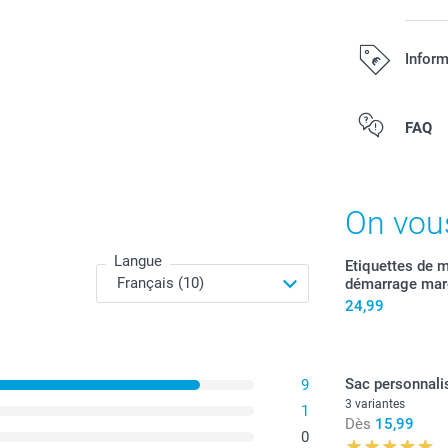
Inform
Tous les prix s
FAQ
On vou
Langue
Etiquettes de m
démarrage ma
24,99
Sac personnali
9
3 variantes
1
Dès
15,99
0