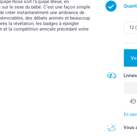
l'Équipe Rose soit l'Équipe Bleue, en
Quant
 sur le sexe du bébé. C’est une façon simple
 de créer instantanément une ambiance de
s mémorables, des débats animés et beaucoup
rès la révélation, les badges à épingler
on et la compétition amicale précédant votre
Vo
Livrai
En savo
Vous a