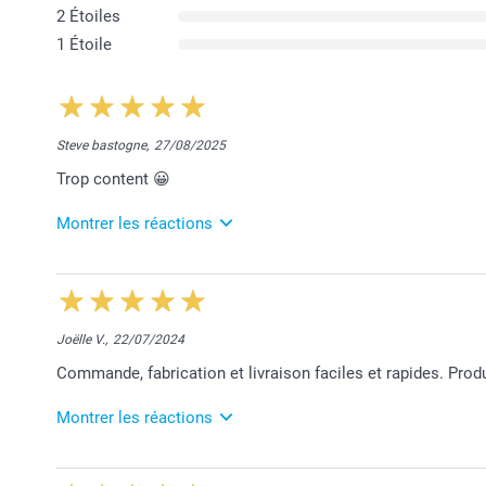
2 Étoiles
1 Étoile
Steve bastogne,
27/08/2025
Trop content 😀
Montrer les réactions
1/09/2025
14:44
Merci pour votre belle évaluation, Steve.
Belle journée à vous,
Joëlle V.,
22/07/2024
Lucie@smartphoto
Commande, fabrication et livraison faciles et rapides. Produi
Montrer les réactions
23/07/2024