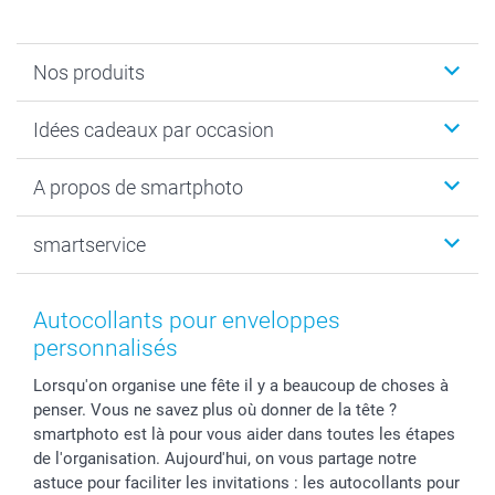
Nos produits
Faire-part & Cartes
Idées cadeaux par occasion
Cadeaux photo
Livre photo
Noël
A propos de smartphoto
Tirage photo & agrandissement
Anniversaire
Photo sur toile, Poster & Pêle-mêle
Mariage
Qui sommes-nous ?
smartservice
MyNameBook
Fin d'études
Durabilité
Coques smartphone
Fête des Mères
Plan du site
Contact
Stickers & Etiquettes
Naissance & baptême
Conditions
smartgarantie
Autocollants pour enveloppes
Cadres photo, accessoires déco & bonbons
Fête des Pères
Droit de rétraction
smartbonus
personnalisés
Calendrier photos & Agendas photo
Toussaint
Plaintes
smartfriends
Lorsqu'on organise une fête il y a beaucoup de choses à
Dénicheur d'idées cadeau
Rentrée des classes
Conditions générales
Modes de paiement
penser. Vous ne savez plus où donner de la tête ?
Communion
Vie privée
Modes de livraison
smartphoto est là pour vous aider dans toutes les étapes
Saint-Valentin
Gestion des cookies
Grandes Quantités
de l'organisation. Aujourd'hui, on vous partage notre
Vacances
Tarifs
Statut de ma commande
astuce pour faciliter les invitations : les autocollants pour