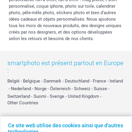
personnalisé, coque iphone, photo sur toile, calendrier
photo, pêle-mêle photo, stickers photo et bien d’autres
idées cadeaux et objets personnalisés. Nous ajoutons
tous les mois de nouveaux produits, des designs uniques
créés par nos designers, et des options développées
selon les retours et besoins de nos clients.
smartphoto est présent partout en Europe
:
België
-
Belgique
-
Danmark
-
Deutschland
-
France
-
Ireland
-
Nederland
-
Norge
-
Österreich
-
Schweiz
-
Suisse
-
Switzerland
-
Suomi
-
Sverige
-
United Kingdom
-
Other Countries
Tous les prix sont en EURO (€), TVA incluse et hors frais de port.
Ce site web utilise des cookies ainsi que d'autres
technologies