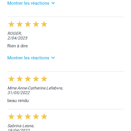
Montrer les réactions
30/12/2025
14:12
Dag Xavier,
ROGER,
2/04/2025
Hartelijk dank voor jouw mooie beoordeling. We
vonden het fijn jouw bestelling te mogen afwerken.
Rien à dire
Vriendelijke groet!
Montrer les réactions
Nathalie @smartphoto
3/04/2025
09:59
Bonjour Roger,
Mme Anne-Catherine Lefebvre,
Nous sommes ravis de vous savoir satisfait de nos
31/05/2022
services.
Merci et belle journée!
beau rendu
Bien à vous,
Lucie@smartphoto
Sabrina Lesne,
18/04/2022