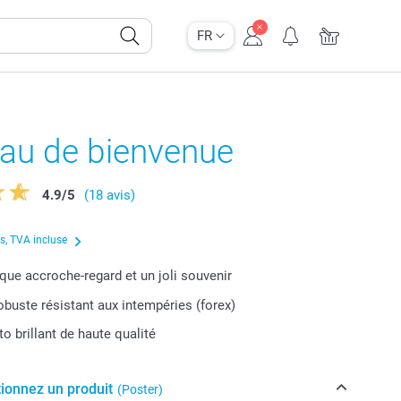
FR
au de bienvenue
4.9
/
5
(18 avis)
us, TVA incluse
que accroche-regard et un joli souvenir
obuste résistant aux intempéries (forex)
o brillant de haute qualité
tionnez un produit
(Poster)