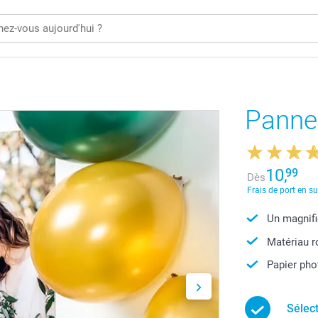
Panne
10,
99
Dès
Frais de port en s
Un magnifi
Matériau r
Papier phot
Sélec