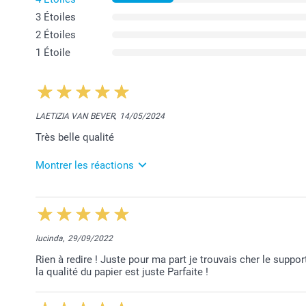
3 Étoiles
2 Étoiles
1 Étoile
LAETIZIA VAN BEVER,
14/05/2024
Très belle qualité
Montrer les réactions
14/05/2024
11:31
Bonjour Laetizia,
lucinda,
29/09/2022
Merci pour vos 5 étoiles!
Rien à redire ! Juste pour ma part je trouvais cher le supp
la qualité du papier est juste Parfaite !
Belle journée,
Lucie@smartphoto