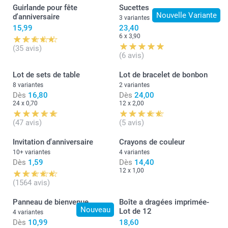
Guirlande pour fête
Sucettes
Nouvelle Variante
d'anniversaire
3 variantes
15,99
23,40
6 x 3,90
(35 avis)
(6 avis)
Lot de sets de table
Lot de bracelet de bonbon
8 variantes
2 variantes
Dès
16,80
Dès
24,00
24 x 0,70
12 x 2,00
(47 avis)
(5 avis)
Invitation d'anniversaire
Crayons de couleur
10+ variantes
4 variantes
Dès
1,59
Dès
14,40
12 x 1,00
(1564 avis)
Panneau de bienvenue
Boîte a dragées imprimée-
Nouveau
Lot de 12
4 variantes
Dès
10,99
18,60