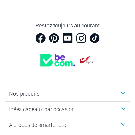
Restez toujours au courant
Nos produits
Faire-part & Cartes
Idées cadeaux par occasion
Cadeaux photo
Livre photo
Noël
A propos de smartphoto
Tirage photo & agrandissement
Anniversaire
Photo sur toile, Poster & Pêle-mêle
Mariage
Qui sommes-nous ?