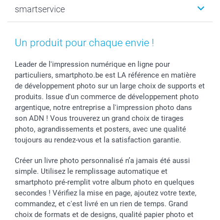
smartservice
MyNameBook
Fin d'études
Durabilité
Coques smartphone
Fête des Mères
Plan du site
Contact
Stickers & Etiquettes
Naissance & baptême
Conditions
smartgarantie
Un produit pour chaque envie !
Cadres photo, accessoires déco & bonbons
Fête des Pères
Droit de rétraction
smartbonus
Calendrier photos & Agendas photo
Toussaint
Plaintes
smartfriends
Leader de l'impression numérique en ligne pour
particuliers, smartphoto.be est LA référence en matière
Dénicheur d'idées cadeau
Rentrée des classes
Conditions générales
Modes de paiement
de développement photo sur un large choix de supports et
Communion
Vie privée
Modes de livraison
produits. Issue d'un commerce de développement photo
Saint-Valentin
Gestion des cookies
Grandes Quantités
argentique, notre entreprise a l'impression photo dans
Vacances
Tarifs
Statut de ma commande
son ADN ! Vous trouverez un grand choix de tirages
Investisseurs
photo, agrandissements et posters, avec une qualité
toujours au rendez-vous et la satisfaction garantie.
Droit de rétractation
Créer un livre photo personnalisé n’a jamais été aussi
simple. Utilisez le remplissage automatique et
smartphoto pré-remplit votre album photo en quelques
secondes ! Vérifiez la mise en page, ajoutez votre texte,
commandez, et c'est livré en un rien de temps. Grand
choix de formats et de designs, qualité papier photo et