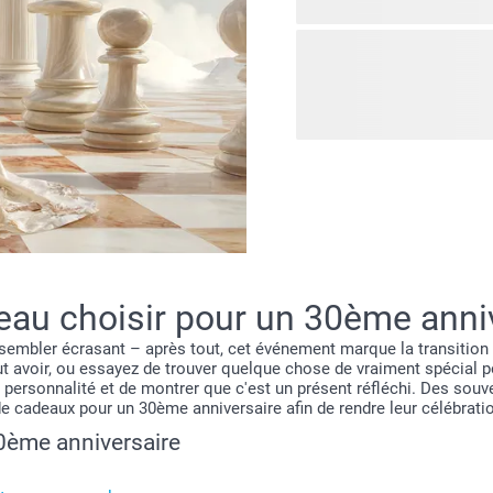
Si vous êtes attirés par de
sophistication calme, nos 
Inspirés par les intérieurs
Style Régence apportent un
à une typographie élégante
nostalgie et design moderne
mettre en valeur des souve
eau choisir pour un 30ème anniv
sembler écrasant – après tout, cet événement marque la transition 
avoir, ou essayez de trouver quelque chose de vraiment spécial pour
 personnalité et de montrer que c'est un présent réfléchi. Des sou
 de cadeaux pour un 30ème anniversaire afin de rendre leur célébrat
0ème anniversaire