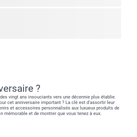
s couleurs douces, des détails raffinés et un sens de la
designs au style Regency Core sont faits pour vous.
 classiques et les esthétiques romantiques, les designs
e allure intemporelle à vos produits personnalisés. Pensez
, des motifs subtils et un équilibre harmonieux entre
. Le résultat est un style élégant et chaleureux, idéal pour
nirs précieux.
ersaire ?
des vingt ans insouciants vers une décennie plus établie.
 cet anniversaire important ? La clé est d'assortir leur
venirs et accessoires personnalisés aux luxueux produits de
ion mémorable et de montrer que vous tenez à eux.