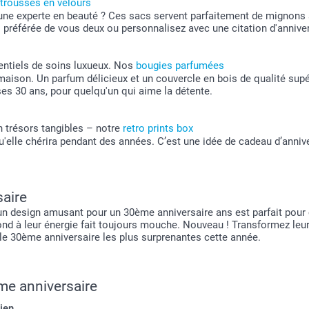
trousses en velours
tôt une experte en beauté ? Ces sacs servent parfaitement de mignon
to préférée de vous deux ou personnalisez avec une citation d'annive
entiels de soins luxueux. Nos
bougies parfumées
aison. Un parfum délicieux et un couvercle en bois de qualité supé
ses 30 ans, pour quelqu'un qui aime la détente.
 trésors tangibles – notre
retro prints box
elle chérira pendant des années. C’est une idée de cadeau d’annive
aire
design amusant pour un 30ème anniversaire ans est parfait pour ce
nd à leur énergie fait toujours mouche. Nouveau ! Transformez leur
e 30ème anniversaire les plus surprenantes cette année.
me anniversaire
ien