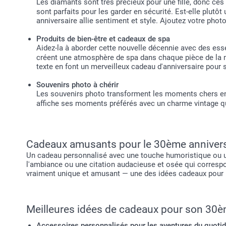
Les diamants sont très précieux pour une fille, donc ces
sont parfaits pour les garder en sécurité. Est-elle plu
anniversaire allie sentiment et style. Ajoutez votre pho
Produits de bien-être et cadeaux de spa
Aidez-la à aborder cette nouvelle décennie avec des ess
créent une atmosphère de spa dans chaque pièce de la m
texte en font un merveilleux cadeau d'anniversaire pour 
Souvenirs photo à chérir
Les souvenirs photo transforment les moments chers en
affiche ses moments préférés avec un charme vintage qu'
Cadeaux amusants pour le 30ème annivers
Un cadeau personnalisé avec une touche humoristique ou un 
l'ambiance ou une citation audacieuse et osée qui correspo
vraiment unique et amusant — une des idées cadeaux pour l
Meilleures idées de cadeaux pour son 30è
Accessoires personnalisés pour les aventures du quotid