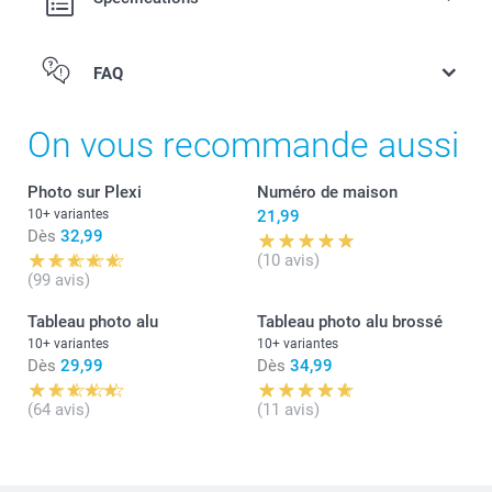
FAQ
Photo sur Plexi
On vous recommande aussi
Plaque de maison
Photo Forex
Photo sur Plexi
Numéro de maison
Photo sur Aluminium
10+ variantes
21,99
Dès
32,99
(10 avis)
(99 avis)
Tableau photo alu
Tableau photo alu brossé
10+ variantes
10+ variantes
Dès
29,99
Dès
34,99
(64 avis)
(11 avis)