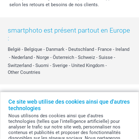
selon les retours et besoins de nos clients.
smartphoto est présent partout en Europe
:
België
-
Belgique
-
Danmark
-
Deutschland
-
France
-
Ireland
-
Nederland
-
Norge
-
Österreich
-
Schweiz
-
Suisse
-
Switzerland
-
Suomi
-
Sverige
-
United Kingdom
-
Other Countries
Tous les prix sont en EURO (€), TVA incluse et hors frais de port.
Ce site web utilise des cookies ainsi que d'autres
technologies
Nous utilisons des cookies ainsi que d'autres
© smartphoto group. Tous droits réservés
technologies (telles que l'intelligence artificielle) pour
smartphoto group SA.
Siège social : Kwatrechtsteenweg 160, 9230 Wetteren, Belgique
analyser le trafic sur notre site web, personnaliser nos
Numéro de TVA BE 0405.706.755
contenus et publicités et proposer des fonctionnalités
Numéro d'entreprise 0405.706.755.
disponibles sur les réseaux sociaux. Nous partageons
Coordonnées bancaires: IBAN BE71 2850 2711 5569 - BIC: GEBABEBB