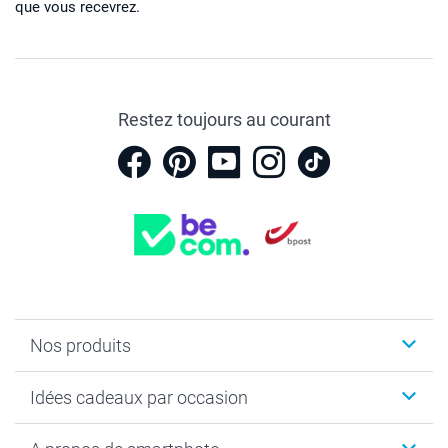
que vous recevrez.
Restez toujours au courant
Nos produits
Faire-part & Cartes
Idées cadeaux par occasion
Cadeaux photo
Livre photo
Noël