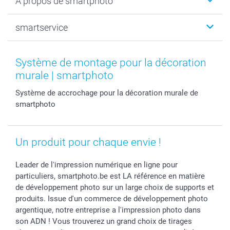
A propos de smartphoto
Tirage photo & agrandissement
Anniversaire
Photo sur toile, Poster & Pêle-mêle
Mariage
Qui sommes-nous ?
smartservice
MyNameBook
Fin d'études
Durabilité
Coques smartphone
Fête des Mères
Plan du site
Contact
Stickers & Etiquettes
Naissance & baptême
Conditions
smartgarantie
Système de montage pour la décoration
Cadres photo, accessoires déco & bonbons
Fête des Pères
Droit de rétraction
smartbonus
murale | smartphoto
Calendrier photos & Agendas photo
Toussaint
Plaintes
smartfriends
Système de accrochage pour la décoration murale de
Dénicheur d'idées cadeau
Rentrée des classes
Conditions générales
Modes de paiement
smartphoto
Communion
Vie privée
Modes de livraison
Saint-Valentin
Gestion des cookies
Grandes Quantités
Vacances
Tarifs
Statut de ma commande
Un produit pour chaque envie !
Investisseurs
Droit de rétractation
Leader de l'impression numérique en ligne pour
particuliers, smartphoto.be est LA référence en matière
de développement photo sur un large choix de supports et
produits. Issue d'un commerce de développement photo
argentique, notre entreprise a l'impression photo dans
son ADN ! Vous trouverez un grand choix de tirages