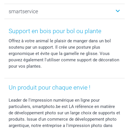
Photo sur toile, Poster & Pêle-mêle
Mariage
Qui sommes-nous ?
smartservice
MyNameBook
Fin d'études
Durabilité
Coques smartphone
Fête des Mères
Plan du site
Contact
Stickers & Etiquettes
Naissance & baptême
Conditions
smartgarantie
Support en bois pour bol ou plante
Cadres photo, accessoires déco & bonbons
Fête des Pères
Droit de rétraction
smartbonus
Offrez à votre animal le plaisir de manger dans un bol
Calendrier photos & Agendas photo
Toussaint
Plaintes
smartfriends
soutenu par un support. Il crée une posture plus
Dénicheur d'idées cadeau
Rentrée des classes
Conditions générales
Modes de paiement
ergonomique et évite que la gamelle ne glisse. Vous
Communion
Vie privée
Modes de livraison
pouvez également l'utiliser comme support de décoration
Saint-Valentin
Gestion des cookies
Grandes Quantités
pour vos plantes.
Vacances
Tarifs
Statut de ma commande
Investisseurs
Un produit pour chaque envie !
Droit de rétractation
Leader de l'impression numérique en ligne pour
particuliers, smartphoto.be est LA référence en matière
de développement photo sur un large choix de supports et
produits. Issue d'un commerce de développement photo
argentique, notre entreprise a l'impression photo dans