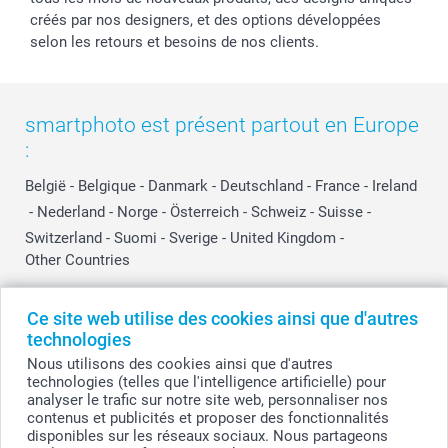
créés par nos designers, et des options développées
selon les retours et besoins de nos clients.
smartphoto est présent partout en Europe
:
België
-
Belgique
-
Danmark
-
Deutschland
-
France
-
Ireland
-
Nederland
-
Norge
-
Österreich
-
Schweiz
-
Suisse
-
Switzerland
-
Suomi
-
Sverige
-
United Kingdom
-
Other Countries
Ce site web utilise des cookies ainsi que d'autres
Tous les prix sont en EURO (€), TVA incluse et hors frais de port.
technologies
Nous utilisons des cookies ainsi que d'autres
technologies (telles que l'intelligence artificielle) pour
analyser le trafic sur notre site web, personnaliser nos
© smartphoto group. Tous droits réservés
contenus et publicités et proposer des fonctionnalités
smartphoto group SA.
Siège social : Kwatrechtsteenweg 160, 9230 Wetteren, Belgique
disponibles sur les réseaux sociaux. Nous partageons
Numéro de TVA BE 0405.706.755