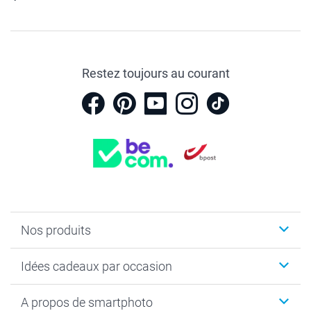
Restez toujours au courant
Nos produits
Faire-part & Cartes
Idées cadeaux par occasion
Cadeaux photo
Livre photo
Noël
A propos de smartphoto
Tirage photo & agrandissement
Anniversaire