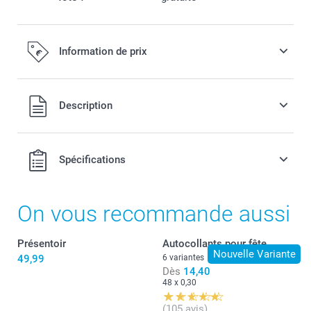
Information de prix
Tous les prix sont en EURO (€), TVA incluse et hors frais de
Description
port.
Spécifications
On vous recommande aussi
Présentoir
Autocollants pour fête
Nouvelle Variante
49,99
6 variantes
Dès
14,40
48 x 0,30
(105 avis)