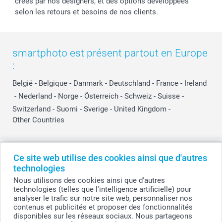
créés par nos designers, et des options développées
selon les retours et besoins de nos clients.
smartphoto est présent partout en Europe
:
België
-
Belgique
-
Danmark
-
Deutschland
-
France
-
Ireland
-
Nederland
-
Norge
-
Österreich
-
Schweiz
-
Suisse
-
Switzerland
-
Suomi
-
Sverige
-
United Kingdom
-
Other Countries
Tous les prix sont en EURO (€), TVA incluse et hors frais de port.
Ce site web utilise des cookies ainsi que d'autres
technologies
Nous utilisons des cookies ainsi que d'autres
technologies (telles que l'intelligence artificielle) pour
© smartphoto group. Tous droits réservés
analyser le trafic sur notre site web, personnaliser nos
smartphoto group SA.
Siège social : Kwatrechtsteenweg 160, 9230 Wetteren, Belgique
contenus et publicités et proposer des fonctionnalités
Numéro de TVA BE 0405.706.755
disponibles sur les réseaux sociaux. Nous partageons
Numéro d'entreprise 0405.706.755.