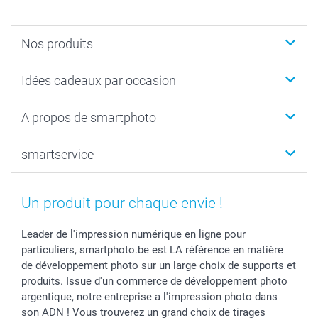
Nos produits
Faire-part & Cartes
Idées cadeaux par occasion
Cadeaux photo
Livre photo
Noël
A propos de smartphoto
Tirage photo & agrandissement
Anniversaire
Photo sur toile, Poster & Pêle-mêle
Mariage
Qui sommes-nous ?
smartservice
MyNameBook
Fin d'études
Durabilité
Coques smartphone
Fête des Mères
Plan du site
Contact
Stickers & Etiquettes
Naissance & baptême
Conditions
smartgarantie
Un produit pour chaque envie !
Cadres photo, accessoires déco & bonbons
Fête des Pères
Droit de rétraction
smartbonus
Calendrier photos & Agendas photo
Toussaint
Plaintes
smartfriends
Leader de l'impression numérique en ligne pour
particuliers, smartphoto.be est LA référence en matière
Dénicheur d'idées cadeau
Rentrée des classes
Conditions générales
Modes de paiement
de développement photo sur un large choix de supports et
Communion
Vie privée
Modes de livraison
produits. Issue d'un commerce de développement photo
Saint-Valentin
Gestion des cookies
Grandes Quantités
argentique, notre entreprise a l'impression photo dans
Vacances
Tarifs
Statut de ma commande
son ADN ! Vous trouverez un grand choix de tirages