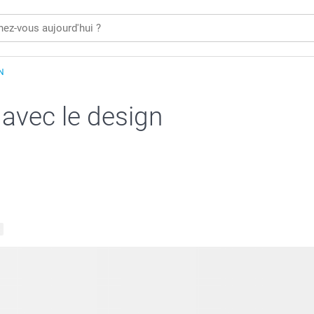
N
 avec le design
s