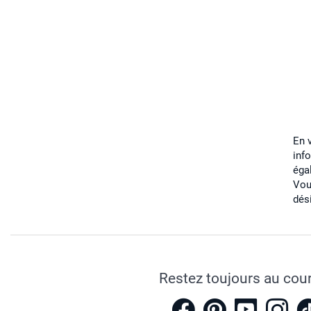
En 
inf
éga
Vou
dés
Restez toujours au cou