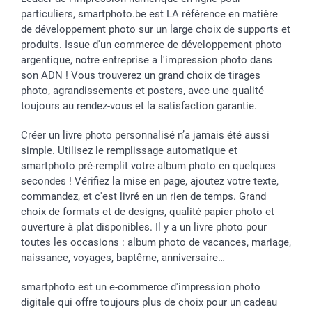
particuliers, smartphoto.be est LA référence en matière
Dénicheur d'idées cadeau
Rentrée des classes
Conditions générales
Modes de paiement
de développement photo sur un large choix de supports et
Communion
Vie privée
Modes de livraison
produits. Issue d'un commerce de développement photo
Saint-Valentin
Gestion des cookies
Grandes Quantités
argentique, notre entreprise a l'impression photo dans
Vacances
Tarifs
Statut de ma commande
son ADN ! Vous trouverez un grand choix de tirages
Investisseurs
photo, agrandissements et posters, avec une qualité
toujours au rendez-vous et la satisfaction garantie.
Droit de rétractation
Créer un livre photo personnalisé n’a jamais été aussi
simple. Utilisez le remplissage automatique et
smartphoto pré-remplit votre album photo en quelques
secondes ! Vérifiez la mise en page, ajoutez votre texte,
commandez, et c'est livré en un rien de temps. Grand
choix de formats et de designs, qualité papier photo et
ouverture à plat disponibles. Il y a un livre photo pour
toutes les occasions : album photo de vacances, mariage,
naissance, voyages, baptême, anniversaire…
smartphoto est un e-commerce d'impression photo
digitale qui offre toujours plus de choix pour un cadeau