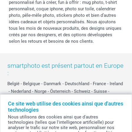
personnalisé fun à créer, fun à offrir : mug photo, t-shirt
personnalisé, coque iphone, photo sur toile, calendrier
photo, pêle-mêle photo, stickers photo et bien d’autres
idées cadeaux et objets personnalisés. Nous ajoutons
tous les mois de nouveaux produits, des designs uniques
créés par nos designers, et des options développées
selon les retours et besoins de nos clients.
smartphoto est présent partout en Europe
:
België
-
Belgique
-
Danmark
-
Deutschland
-
France
-
Ireland
-
Nederland
-
Norge
-
Österreich
-
Schweiz
-
Suisse
-
Switzerland
-
Suomi
-
Sverige
-
United Kingdom
-
Ce site web utilise des cookies ainsi que d'autres
Other Countries
technologies
Nous utilisons des cookies ainsi que d'autres
technologies (telles que l'intelligence artificielle) pour
Tous les prix sont en EURO (€), TVA incluse et hors frais de port.
analyser le trafic sur notre site web, personnaliser nos