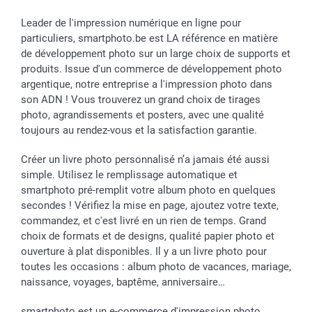
Cadres photo, accessoires déco & bonbons
Fête des Pères
Droit de rétraction
smartbonus
Calendrier photos & Agendas photo
Toussaint
Plaintes
smartfriends
Leader de l'impression numérique en ligne pour
particuliers, smartphoto.be est LA référence en matière
Dénicheur d'idées cadeau
Rentrée des classes
Conditions générales
Modes de paiement
de développement photo sur un large choix de supports et
Communion
Vie privée
Modes de livraison
produits. Issue d'un commerce de développement photo
Saint-Valentin
Gestion des cookies
Grandes Quantités
argentique, notre entreprise a l'impression photo dans
Vacances
Tarifs
Statut de ma commande
son ADN ! Vous trouverez un grand choix de tirages
Investisseurs
photo, agrandissements et posters, avec une qualité
toujours au rendez-vous et la satisfaction garantie.
Droit de rétractation
Créer un livre photo personnalisé n’a jamais été aussi
simple. Utilisez le remplissage automatique et
smartphoto pré-remplit votre album photo en quelques
secondes ! Vérifiez la mise en page, ajoutez votre texte,
commandez, et c'est livré en un rien de temps. Grand
choix de formats et de designs, qualité papier photo et
ouverture à plat disponibles. Il y a un livre photo pour
toutes les occasions : album photo de vacances, mariage,
naissance, voyages, baptême, anniversaire…
smartphoto est un e-commerce d'impression photo