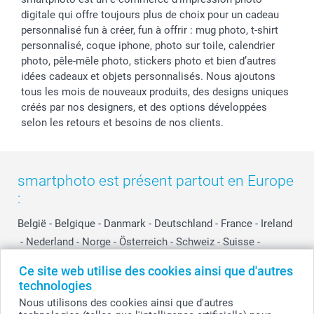
digitale qui offre toujours plus de choix pour un cadeau
personnalisé fun à créer, fun à offrir : mug photo, t-shirt
personnalisé, coque iphone, photo sur toile, calendrier
photo, pêle-mêle photo, stickers photo et bien d’autres
idées cadeaux et objets personnalisés. Nous ajoutons
tous les mois de nouveaux produits, des designs uniques
créés par nos designers, et des options développées
selon les retours et besoins de nos clients.
smartphoto est présent partout en Europe
:
België
-
Belgique
-
Danmark
-
Deutschland
-
France
-
Ireland
-
Nederland
-
Norge
-
Österreich
-
Schweiz
-
Suisse
-
Switzerland
-
Suomi
-
Sverige
-
United Kingdom
-
Ce site web utilise des cookies ainsi que d'autres
Other Countries
technologies
Nous utilisons des cookies ainsi que d'autres