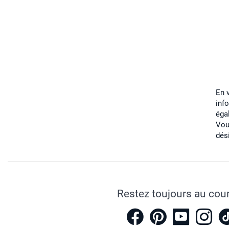
En 
inf
éga
Vou
dés
Restez toujours au cou