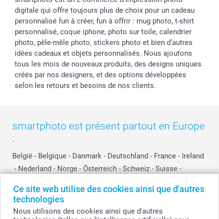
digitale qui offre toujours plus de choix pour un cadeau
personnalisé fun à créer, fun à offrir : mug photo, t-shirt
personnalisé, coque iphone, photo sur toile, calendrier
photo, pêle-mêle photo, stickers photo et bien d’autres
idées cadeaux et objets personnalisés. Nous ajoutons
tous les mois de nouveaux produits, des designs uniques
créés par nos designers, et des options développées
selon les retours et besoins de nos clients.
smartphoto est présent partout en Europe
:
België
-
Belgique
-
Danmark
-
Deutschland
-
France
-
Ireland
-
Nederland
-
Norge
-
Österreich
-
Schweiz
-
Suisse
-
Switzerland
-
Suomi
-
Sverige
-
United Kingdom
-
Ce site web utilise des cookies ainsi que d'autres
Other Countries
technologies
Nous utilisons des cookies ainsi que d'autres