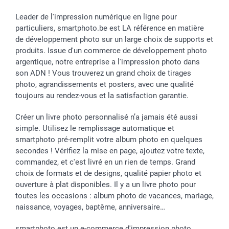
Cadres photo, accessoires déco & bonbons
Fête des Pères
Droit de rétraction
smartbonus
Calendrier photos & Agendas photo
Toussaint
Plaintes
smartfriends
Leader de l'impression numérique en ligne pour
particuliers, smartphoto.be est LA référence en matière
Dénicheur d'idées cadeau
Rentrée des classes
Conditions générales
Modes de paiement
de développement photo sur un large choix de supports et
Communion
Vie privée
Modes de livraison
produits. Issue d'un commerce de développement photo
Saint-Valentin
Gestion des cookies
Grandes Quantités
argentique, notre entreprise a l'impression photo dans
Vacances
Tarifs
Statut de ma commande
son ADN ! Vous trouverez un grand choix de tirages
Investisseurs
photo, agrandissements et posters, avec une qualité
toujours au rendez-vous et la satisfaction garantie.
Droit de rétractation
Créer un livre photo personnalisé n’a jamais été aussi
simple. Utilisez le remplissage automatique et
smartphoto pré-remplit votre album photo en quelques
secondes ! Vérifiez la mise en page, ajoutez votre texte,
commandez, et c'est livré en un rien de temps. Grand
choix de formats et de designs, qualité papier photo et
ouverture à plat disponibles. Il y a un livre photo pour
toutes les occasions : album photo de vacances, mariage,
naissance, voyages, baptême, anniversaire…
smartphoto est un e-commerce d'impression photo