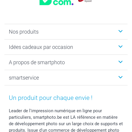
Nos produits
Faire-part & Cartes
Idées cadeaux par occasion
Cadeaux photo
Livre photo
Noël
A propos de smartphoto
Tirage photo & agrandissement
Anniversaire
Photo sur toile, Poster & Pêle-mêle
Mariage
Qui sommes-nous ?
smartservice
MyNameBook
Fin d'études
Durabilité
Coques smartphone
Fête des Mères
Plan du site
Contact
Stickers & Etiquettes
Naissance & baptême
Conditions
smartgarantie
Un produit pour chaque envie !
Cadres photo, accessoires déco & bonbons
Fête des Pères
Droit de rétraction
smartbonus
Calendrier photos & Agendas photo
Toussaint
Plaintes
smartfriends
Leader de l'impression numérique en ligne pour
particuliers, smartphoto.be est LA référence en matière
Dénicheur d'idées cadeau
Rentrée des classes
Conditions générales
Modes de paiement
de développement photo sur un large choix de supports et
Communion
Vie privée
Modes de livraison
produits. Issue d'un commerce de développement photo