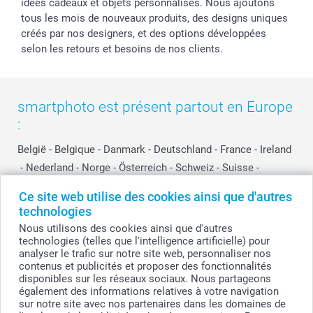
idées cadeaux et objets personnalisés. Nous ajoutons
tous les mois de nouveaux produits, des designs uniques
créés par nos designers, et des options développées
selon les retours et besoins de nos clients.
smartphoto est présent partout en Europe
:
België
-
Belgique
-
Danmark
-
Deutschland
-
France
-
Ireland
-
Nederland
-
Norge
-
Österreich
-
Schweiz
-
Suisse
-
Switzerland
-
Suomi
-
Sverige
-
United Kingdom
-
Ce site web utilise des cookies ainsi que d'autres
Other Countries
technologies
Nous utilisons des cookies ainsi que d'autres
technologies (telles que l'intelligence artificielle) pour
Tous les prix sont en EURO (€), TVA incluse et hors frais de port.
analyser le trafic sur notre site web, personnaliser nos
contenus et publicités et proposer des fonctionnalités
disponibles sur les réseaux sociaux. Nous partageons
également des informations relatives à votre navigation
sur notre site avec nos partenaires dans les domaines de
© smartphoto group. Tous droits réservés
smartphoto group SA.