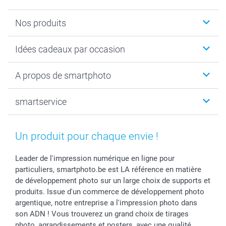
Nos produits
Faire-part & Cartes
Idées cadeaux par occasion
Cadeaux photo
Livre photo
Noël
A propos de smartphoto
Tirage photo & agrandissement
Anniversaire
Photo sur toile, Poster & Pêle-mêle
Mariage
Qui sommes-nous ?
smartservice
MyNameBook
Fin d'études
Durabilité
Coques smartphone
Fête des Mères
Plan du site
Contact
Stickers & Etiquettes
Naissance & baptême
Conditions
smartgarantie
Un produit pour chaque envie !
Cadres photo, accessoires déco & bonbons
Fête des Pères
Droit de rétraction
smartbonus
Calendrier photos & Agendas photo
Toussaint
Plaintes
smartfriends
Leader de l'impression numérique en ligne pour
particuliers, smartphoto.be est LA référence en matière
Dénicheur d'idées cadeau
Rentrée des classes
Conditions générales
Modes de paiement
de développement photo sur un large choix de supports et
Communion
Vie privée
Modes de livraison
produits. Issue d'un commerce de développement photo
Saint-Valentin
Gestion des cookies
Grandes Quantités
argentique, notre entreprise a l'impression photo dans
Vacances
Tarifs
Statut de ma commande
son ADN ! Vous trouverez un grand choix de tirages
Investisseurs
photo, agrandissements et posters, avec une qualité