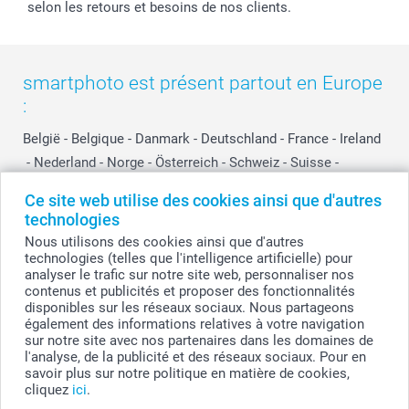
selon les retours et besoins de nos clients.
smartphoto est présent partout en Europe
:
België
-
Belgique
-
Danmark
-
Deutschland
-
France
-
Ireland
-
Nederland
-
Norge
-
Österreich
-
Schweiz
-
Suisse
-
Switzerland
-
Suomi
-
Sverige
-
United Kingdom
-
Ce site web utilise des cookies ainsi que d'autres
Other Countries
technologies
Nous utilisons des cookies ainsi que d'autres
technologies (telles que l'intelligence artificielle) pour
Tous les prix sont en EURO (€), TVA incluse et hors frais de port.
analyser le trafic sur notre site web, personnaliser nos
contenus et publicités et proposer des fonctionnalités
disponibles sur les réseaux sociaux. Nous partageons
également des informations relatives à votre navigation
sur notre site avec nos partenaires dans les domaines de
© smartphoto group. Tous droits réservés
smartphoto group SA.
l'analyse, de la publicité et des réseaux sociaux. Pour en
Siège social : Kwatrechtsteenweg 160, 9230 Wetteren, Belgique
savoir plus sur notre politique en matière de cookies,
Numéro de TVA BE 0405.706.755
cliquez
ici
.
Numéro d'entreprise 0405.706.755.
Coordonnées bancaires: IBAN BE71 2850 2711 5569 - BIC: GEBABEBB