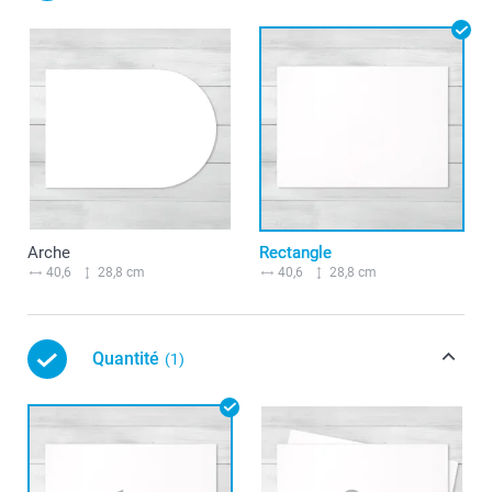
Arche
Rectangle
40,6
28,8 cm
40,6
28,8 cm
Quantité
(1)