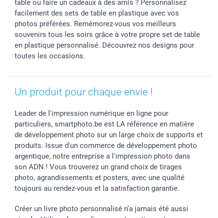
table ou faire un cadeaux à des amis ? Personnalisez
Communion
Vie privée
Modes de livraison
facilement des sets de table en plastique avec vos
Saint-Valentin
Gestion des cookies
Grandes Quantités
photos préférées. Remémorez-vous vos meilleurs
Vacances
Tarifs
Statut de ma commande
souvenirs tous les soirs grâce à votre propre set de table
en plastique personnalisé. Découvrez nos designs pour
Investisseurs
toutes les occasions.
Droit de rétractation
Un produit pour chaque envie !
Leader de l'impression numérique en ligne pour
particuliers, smartphoto.be est LA référence en matière
de développement photo sur un large choix de supports et
produits. Issue d'un commerce de développement photo
argentique, notre entreprise a l'impression photo dans
son ADN ! Vous trouverez un grand choix de tirages
photo, agrandissements et posters, avec une qualité
toujours au rendez-vous et la satisfaction garantie.
Créer un livre photo personnalisé n’a jamais été aussi