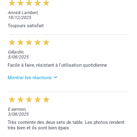
12:18
Bonjour Monique,
Annick Lambert,
Je vous remercie pour votre avis positif.
18/12/2025
Bien cordialement,
Lucie@smartphoto
Toujours satisfait
Gillardin,
5/08/2025
Facile à faire, résistant à l'utilisation quotidienne
Montrer les réactions
5/08/2025
12:52
Merci pour votre super commentaire Christine.
E sermon,
Votre satisfaction reste notre plus belle
3/08/2025
récompense.
Nous restons à votre service,
Très contente des deux sets de table. Les photos rendent
Laila@Smartphoto
très bien et ils sont bien épais