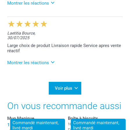
Montrer les réactions
5/08/2025
12:49
Merci pour votre super commentaire Emma. Votre
Laetitia Bource,
satisfaction reste notre plus belle récompense.
30/07/2025
Nous restons à votre service,
Laila@Smartphoto
Large choix de produit Livraison rapide Service apres vente
réactif
Montrer les réactions
31/07/2025
12:57
Merci pour votre belle évaluation, Laetitia!
Voir plus
Bien à vous,
Lucie@smartphoto
On vous recommande aussi
Mug Magique
Boîte à biscuits
Commandé maintenant,
Commandé maintenant,
17,99
10 variantes
livré mardi
livré mardi
Dès
22,99