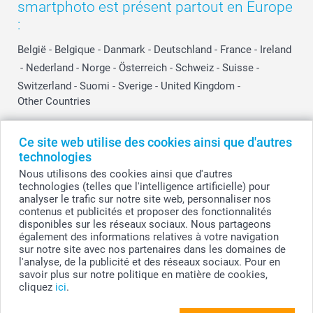
smartphoto est présent partout en Europe
:
België
-
Belgique
-
Danmark
-
Deutschland
-
France
-
Ireland
-
Nederland
-
Norge
-
Österreich
-
Schweiz
-
Suisse
-
Switzerland
-
Suomi
-
Sverige
-
United Kingdom
-
Other Countries
Ce site web utilise des cookies ainsi que d'autres
Tous les prix sont en EURO (€), TVA incluse et hors frais de port.
technologies
Nous utilisons des cookies ainsi que d'autres
technologies (telles que l'intelligence artificielle) pour
analyser le trafic sur notre site web, personnaliser nos
© smartphoto group. Tous droits réservés
contenus et publicités et proposer des fonctionnalités
smartphoto group SA.
Siège social : Kwatrechtsteenweg 160, 9230 Wetteren, Belgique
disponibles sur les réseaux sociaux. Nous partageons
Numéro de TVA BE 0405.706.755
également des informations relatives à votre navigation
Numéro d'entreprise 0405.706.755.
sur notre site avec nos partenaires dans les domaines de
Coordonnées bancaires: IBAN BE71 2850 2711 5569 - BIC: GEBABEBB
l'analyse, de la publicité et des réseaux sociaux. Pour en
savoir plus sur notre politique en matière de cookies,
cliquez
ici
.
Personnalisez votre Set de table en plastique