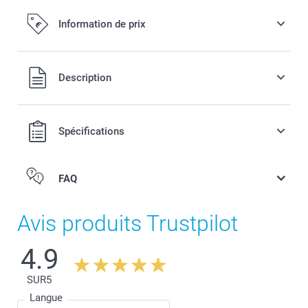
Information de prix
Tous les prix sont en EURO (€), TVA incluse et hors frais de
Description
port.
Spécifications
FAQ
Avis produits Trustpilot
4.9
SUR
5
Langue