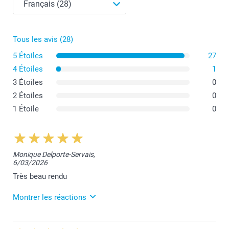
Tous les avis (28)
Evitez d'utiliser des couverts directement dessus.
Nettoyez-le directement après usage pour éviter de
5 Étoiles
27
devoir gratter les restes de nourriture.
4 Étoiles
1
Lavez-le à l'eau et au savon sans le mettre au lave-
3 Étoiles
vaisselle.
0
Tenez-le à l'abri des sources de chaleur (casseroles
2 Étoiles
0
chaudes, plaques de cuisson).
1 Étoile
0
Monique Delporte-Servais,
6/03/2026
Très beau rendu
Montrer les réactions
10/03/2026