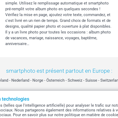
simple. Utilisez le remplissage automatique et smartphoto
pré-remplit votre album photo en quelques secondes !
Vérifiez la mise en page, ajoutez votre texte, commandez, et
c'est livré en un rien de temps. Grand choix de formats et de
designs, qualité papier photo et ouverture à plat disponibles.
Il y a un livre photo pour toutes les occasions : album photo
de vacances, mariage, naissance, voyages, baptême,
anniversaire…
smartphoto est présent partout en Europe :
eland
-
Nederland
-
Norge
-
Österreich
-
Schweiz
-
Suisse
-
Switzerla
es technologies
Tous les prix sont en EURO (€), TVA incluse et hors frais de port.
telles que l'intelligence artificielle) pour analyser le trafic sur n
sociaux. Nous partageons également des informations relatives à vo
sociaux. Pour en savoir plus sur notre politique en matière de cooki