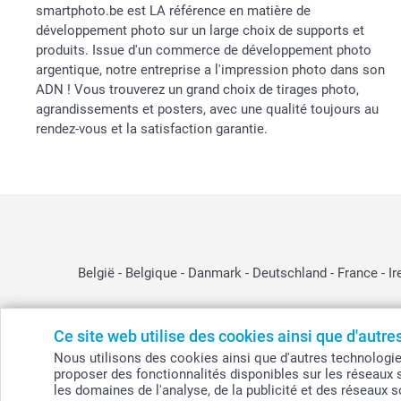
smartphoto.be est LA référence en matière de
développement photo sur un large choix de supports et
produits. Issue d'un commerce de développement photo
argentique, notre entreprise a l'impression photo dans son
ADN ! Vous trouverez un grand choix de tirages photo,
agrandissements et posters, avec une qualité toujours au
rendez-vous et la satisfaction garantie.
België
-
Belgique
-
Danmark
-
Deutschland
-
France
-
Ir
Ce site web utilise des cookies ainsi que d'autr
© smartphoto group. Tous droits réservés
Nous utilisons des cookies ainsi que d'autres technologies (
smartphoto group SA.
proposer des fonctionnalités disponibles sur les réseaux 
Siège social : Kwatrechtsteenweg 160, 9230 Wetteren, Belgique
Numéro de TVA BE 0405.706.755
les domaines de l'analyse, de la publicité et des réseaux 
Numéro d'entreprise 0405.706.755.