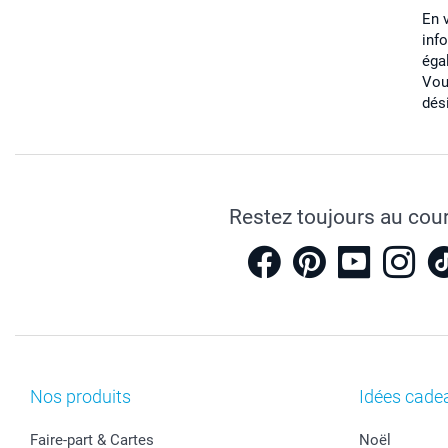
En 
inf
éga
Vou
dés
Restez toujours au cou
Nos produits
Idées cade
Faire-part & Cartes
Noël