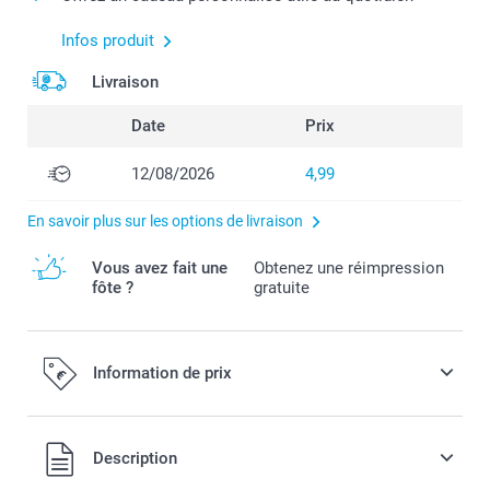
Infos produit
Livraison
Date
Prix
12/08/2026
4,99
En savoir plus sur les options de livraison
Vous avez fait une
Obtenez une réimpression
fôte ?
gratuite
Information de prix
Tous les prix sont en EURO (€), TVA incluse et hors frais de
Description
port.