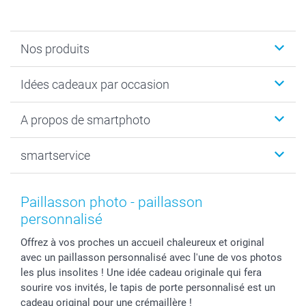
Nos produits
Faire-part & Cartes
Idées cadeaux par occasion
Cadeaux photo
Livre photo
Noël
A propos de smartphoto
Tirage photo & agrandissement
Anniversaire
Photo sur toile, Poster & Pêle-mêle
Mariage
Qui sommes-nous ?
smartservice
MyNameBook
Fin d'études
Durabilité
Coques smartphone
Fête des Mères
Plan du site
Contact
Stickers & Etiquettes
Naissance & baptême
Conditions
smartgarantie
Paillasson photo - paillasson
Cadres photo, accessoires déco & bonbons
Fête des Pères
Droit de rétraction
smartbonus
personnalisé
Calendrier photos & Agendas photo
Toussaint
Plaintes
smartfriends
Offrez à vos proches un accueil chaleureux et original
Dénicheur d'idées cadeau
Rentrée des classes
Conditions générales
Modes de paiement
avec un paillasson personnalisé avec l'une de vos photos
Communion
Vie privée
Modes de livraison
les plus insolites ! Une idée cadeau originale qui fera
Saint-Valentin
Gestion des cookies
Grandes Quantités
sourire vos invités, le tapis de porte personnalisé est un
Vacances
Tarifs
Statut de ma commande
cadeau original pour une crémaillère !