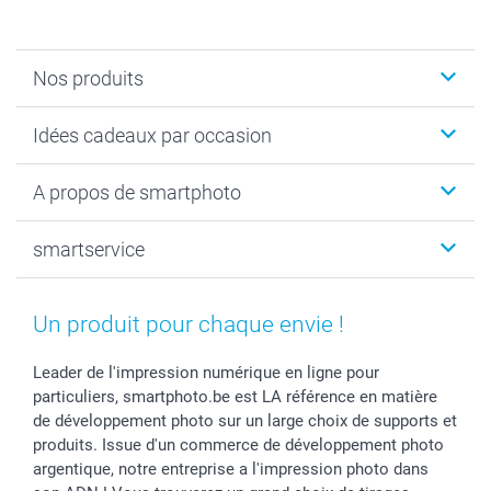
Nos produits
Faire-part & Cartes
Idées cadeaux par occasion
Cadeaux photo
Livre photo
Noël
A propos de smartphoto
Tirage photo & agrandissement
Anniversaire
Photo sur toile, Poster & Pêle-mêle
Mariage
Qui sommes-nous ?
smartservice
MyNameBook
Fin d'études
Durabilité
Coques smartphone
Fête des Mères
Plan du site
Contact
Stickers & Etiquettes
Naissance & baptême
Conditions
smartgarantie
Un produit pour chaque envie !
Cadres photo, accessoires déco & bonbons
Fête des Pères
Droit de rétraction
smartbonus
Calendrier photos & Agendas photo
Toussaint
Plaintes
smartfriends
Leader de l'impression numérique en ligne pour
particuliers, smartphoto.be est LA référence en matière
Dénicheur d'idées cadeau
Rentrée des classes
Conditions générales
Modes de paiement
de développement photo sur un large choix de supports et
Communion
Vie privée
Modes de livraison
produits. Issue d'un commerce de développement photo
Saint-Valentin
Gestion des cookies
Grandes Quantités
argentique, notre entreprise a l'impression photo dans
Vacances
Tarifs
Statut de ma commande