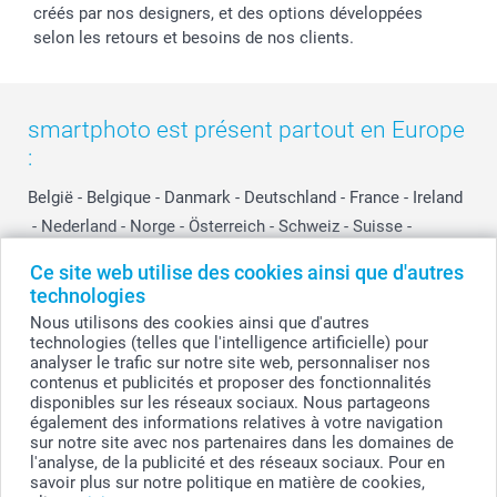
créés par nos designers, et des options développées
selon les retours et besoins de nos clients.
smartphoto est présent partout en Europe
:
België
-
Belgique
-
Danmark
-
Deutschland
-
France
-
Ireland
-
Nederland
-
Norge
-
Österreich
-
Schweiz
-
Suisse
-
Switzerland
-
Suomi
-
Sverige
-
United Kingdom
-
Ce site web utilise des cookies ainsi que d'autres
Other Countries
technologies
Nous utilisons des cookies ainsi que d'autres
technologies (telles que l'intelligence artificielle) pour
Tous les prix sont en EURO (€), TVA incluse et hors frais de port.
analyser le trafic sur notre site web, personnaliser nos
contenus et publicités et proposer des fonctionnalités
disponibles sur les réseaux sociaux. Nous partageons
également des informations relatives à votre navigation
sur notre site avec nos partenaires dans les domaines de
© smartphoto group. Tous droits réservés
smartphoto group SA.
l'analyse, de la publicité et des réseaux sociaux. Pour en
Siège social : Kwatrechtsteenweg 160, 9230 Wetteren, Belgique
savoir plus sur notre politique en matière de cookies,
Numéro de TVA BE 0405.706.755