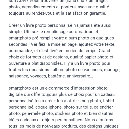
son ADN ! Vous trouverez un grand choix de tirages
Investisseurs
photo, agrandissements et posters, avec une qualité
toujours au rendez-vous et la satisfaction garantie.
Droit de rétractation
Créer un livre photo personnalisé n’a jamais été aussi
simple. Utilisez le remplissage automatique et
smartphoto pré-remplit votre album photo en quelques
secondes ! Vérifiez la mise en page, ajoutez votre texte,
commandez, et c'est livré en un rien de temps. Grand
choix de formats et de designs, qualité papier photo et
ouverture à plat disponibles. Il y a un livre photo pour
toutes les occasions : album photo de vacances, mariage,
naissance, voyages, baptême, anniversaire…
smartphoto est un e-commerce d'impression photo
digitale qui offre toujours plus de choix pour un cadeau
personnalisé fun à créer, fun à offrir : mug photo, t-shirt
personnalisé, coque iphone, photo sur toile, calendrier
photo, pêle-mêle photo, stickers photo et bien d’autres
idées cadeaux et objets personnalisés. Nous ajoutons
tous les mois de nouveaux produits, des designs uniques