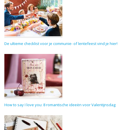
De ultieme checklist voor je communie- of lentefeest vind je hier!
How to say I love you: 8 romantische ideeën voor Valentijnsdag