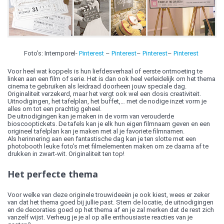
Foto’s: Intemporel-
Pinterest
–
Pinterest
–
Pinterest
–
Pinterest
Voor heel wat koppels is hun liefdesverhaal of eerste ontmoeting te
linken aan een film of serie. Het is dan ook heel verleidelijk om het thema
cinema te gebruiken als leidraad doorheen jouw speciale dag.
Originaliteit verzekerd, maar het vergt ook wel een dosis creativiteit.
Uitnodigingen, het tafelplan, het buffet,… met de nodige inzet vorm je
alles om tot een prachtig geheel.
De uitnodigingen kan je maken in de vorm van verouderde
bioscooptickets. De tafels kan je elk hun eigen filmnaam geven en een
origineel tafelplan kan je maken met al je favoriete filmnamen.
Als herinnering aan een fantastische dag kan je ten slotte met een
photobooth leuke foto’s met filmelementen maken om ze daarna af te
drukken in zwart-wit. Originaliteit ten top!
Het perfecte thema
Voor welke van deze originele trouwideeën je ook kiest, wees er zeker
van dat het thema goed bij jullie past. Stem de locatie, de uitnodigingen
en de decoraties goed op het thema af en je zal merken dat de rest zich
vanzelf wijst. Verheug je je al op alle enthousiaste reacties van je