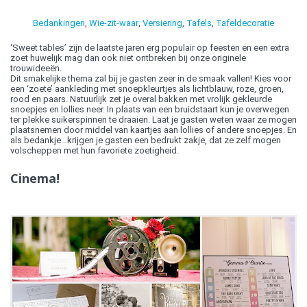
Bedankingen
,
Wie-zit-waar
,
Versiering
,
Tafels
,
Tafeldecoratie
‘Sweet tables’ zijn de laatste jaren erg populair op feesten en een extra
zoet huwelijk mag dan ook niet ontbreken bij onze originele
trouwideeën.
Dit smakelijke thema zal bij je gasten zeer in de smaak vallen! Kies voor
een ‘zoete’ aankleding met snoepkleurtjes als lichtblauw, roze, groen,
rood en paars. Natuurlijk zet je overal bakken met vrolijk gekleurde
snoepjes en lollies neer. In plaats van een bruidstaart kun je overwegen
ter plekke suikerspinnen te draaien. Laat je gasten weten waar ze mogen
plaatsnemen door middel van kaartjes aan lollies of andere snoepjes. En
als bedankje…krijgen je gasten een bedrukt zakje, dat ze zelf mogen
volscheppen met hun favoriete zoetigheid.
Cinema!