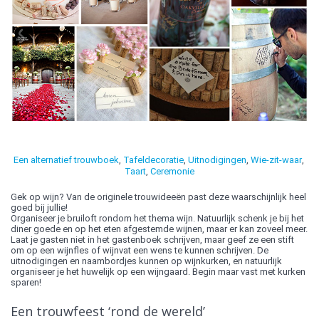
Een alternatief trouwboek
,
Tafeldecoratie
,
Uitnodigingen
,
Wie-zit-waar
,
Taart
,
Ceremonie
Gek op wijn? Van de originele trouwideeën past deze waarschijnlijk heel
goed bij jullie!
Organiseer je bruiloft rondom het thema wijn. Natuurlijk schenk je bij het
diner goede en op het eten afgestemde wijnen, maar er kan zoveel meer.
Laat je gasten niet in het gastenboek schrijven, maar geef ze een stift
om op een wijnfles of wijnvat een wens te kunnen schrijven. De
uitnodigingen en naambordjes kunnen op wijnkurken, en natuurlijk
organiseer je het huwelijk op een wijngaard. Begin maar vast met kurken
sparen!
Een trouwfeest ‘rond de wereld’