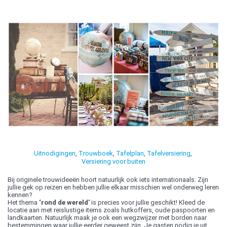
Uitnodigingen
,
Trouwboek
,
Tafelplan
,
Tafelversiering
,
Versiering voor buiten
Bij originele trouwideeën hoort natuurlijk ook iets internationaals. Zijn
jullie gek op reizen en hebben jullie elkaar misschien wel onderweg leren
kennen?
Het thema
‘rond de wereld’
is precies voor jullie geschikt! Kleed de
locatie aan met reislustige items zoals hutkoffers, oude paspoorten en
landkaarten. Natuurlijk maak je ook een wegzwijzer met borden naar
bestemmingen waar jullie eerder geweest zijn. Je gasten nodig je uit