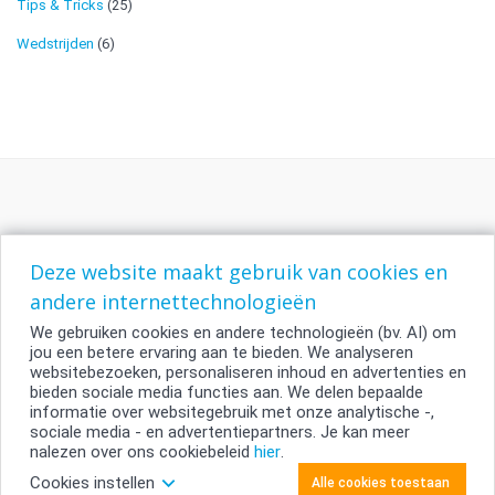
Tips & Tricks
(25)
Wedstrijden
(6)
Deze website maakt gebruik van cookies en
andere internettechnologieën
We gebruiken cookies en andere technologieën (bv. AI) om
jou een betere ervaring aan te bieden. We analyseren
Contacteer ons
websitebezoeken, personaliseren inhoud en advertenties en
bieden sociale media functies aan. We delen bepaalde
Privacybeleid
informatie over websitegebruik met onze analytische -,
Voorwaarden
sociale media - en advertentiepartners. Je kan meer
Cookiebeleid
nalezen over ons cookiebeleid
hier
.
Cookies instellen
Alle cookies toestaan
copyright © 2026 smartphoto.be