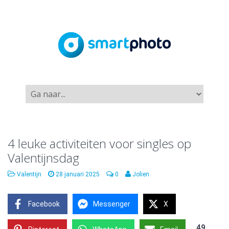
4 leuke activiteiten voor singles op
Valentijnsdag
Valentijn
28 januari 2025
0
Jolien
Facebook
Messenger
X
49