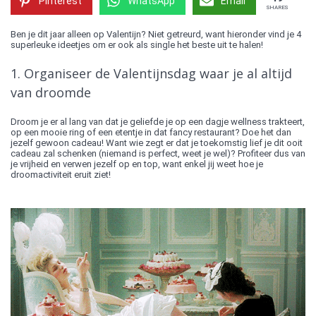
Pinterest
WhatsApp
Email
SHARES
Ben je dit jaar alleen op Valentijn? Niet getreurd, want hieronder vind je 4
superleuke ideetjes om er ook als single het beste uit te halen!
1. Organiseer de Valentijnsdag waar je al altijd
van droomde
Droom je er al lang van dat je geliefde je op een dagje wellness trakteert,
op een mooie ring of een etentje in dat fancy restaurant? Doe het dan
jezelf gewoon cadeau! Want wie zegt er dat je toekomstig lief je dit ooit
cadeau zal schenken (niemand is perfect, weet je wel)? Profiteer dus van
je vrijheid en verwen jezelf op en top, want enkel jij weet hoe je
droomactiviteit eruit ziet!