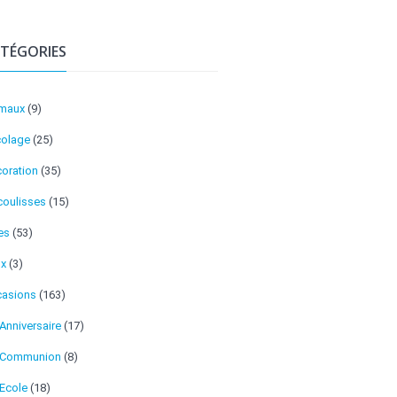
TÉGORIES
imaux
(9)
colage
(25)
oration
(35)
coulisses
(15)
es
(53)
ux
(3)
asions
(163)
Anniversaire
(17)
Communion
(8)
Ecole
(18)