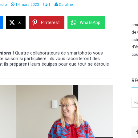
hoto
14 mars 2023
1
Caroline
X
Pinterest
WhatsApp
sma
de 
ast
d'é
nions
! Quatre collaborateurs de smartphoto vous
cou
saison si particulière : ils vous raconteront des
ls préparent leurs équipes pour que tout se déroule
RE