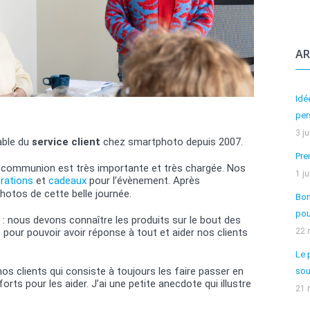
AR
Idé
per
3 j
able du
service client
chez smartphoto depuis 2007.
Pre
 la communion est très importante et très chargée. Nos
1 j
rations
et
cadeaux
pour l’évènement. Après
photos de cette belle journée.
Bon
pou
 : nous devons connaître les produits sur le bout des
22 
our pouvoir avoir réponse à tout et aider nos clients
Le 
s clients qui consiste à toujours les faire passer en
sou
rts pour les aider. J’ai une petite anecdote qui illustre
21 