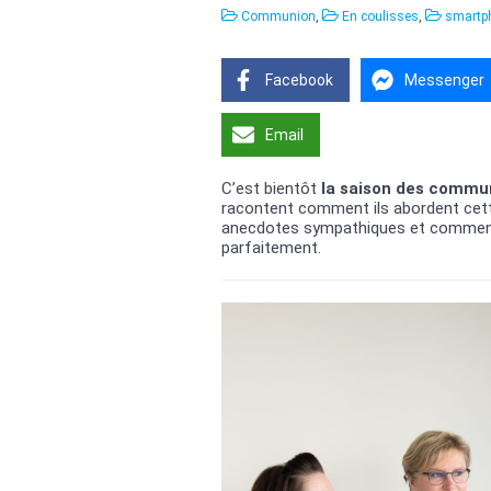
Communion
,
En coulisses
,
smartp
Facebook
Messenger
Email
C’est bientôt
la saison des commu
racontent comment ils abordent cette 
anecdotes sympathiques et comment i
parfaitement.