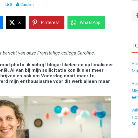
8
0
Caroline
X
Pinterest
WhatsApp
TO
t bericht van onze Franstalige collega Caroline.
Maa
martphoto: ik schrijf blogartikelen en optimaliseer
ië. Al van bij mijn sollicitatie kon ik niet meer
Ma
schrijven en ook om Vaderdag nooit meer te
rd mijn enthousiasme voor dit werk alleen maar
Maa
Ni
een
Vak
Ho
30 