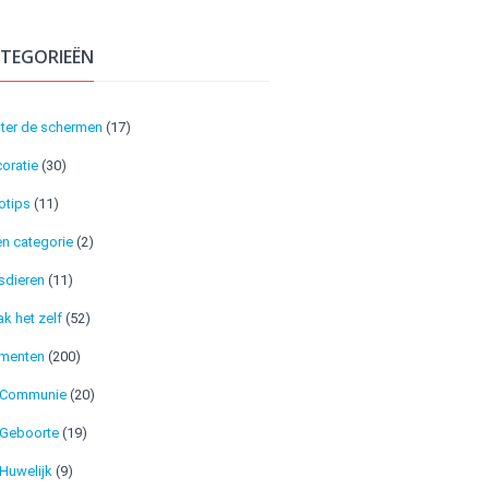
TEGORIEËN
ter de schermen
(17)
oratie
(30)
otips
(11)
n categorie
(2)
sdieren
(11)
k het zelf
(52)
menten
(200)
Communie
(20)
Geboorte
(19)
Huwelijk
(9)