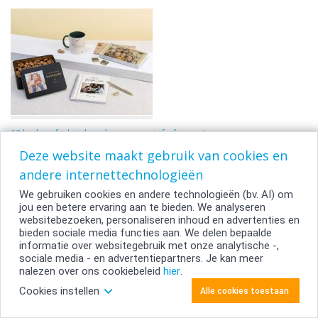
10 leuke afscheidscadeaus voor juf of meester
Deze website maakt gebruik van cookies en
andere internettechnologieën
We gebruiken cookies en andere technologieën (bv. AI) om
jou een betere ervaring aan te bieden. We analyseren
websitebezoeken, personaliseren inhoud en advertenties en
bieden sociale media functies aan. We delen bepaalde
informatie over websitegebruik met onze analytische -,
sociale media - en advertentiepartners. Je kan meer
nalezen over ons cookiebeleid
hier
.
Hét grote “Wat-Geef-Ik-De-Juf-Of-Meester” overlevingsplan: 9 types,
Cookies instellen
Alle cookies toestaan
18 cadeaus!