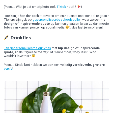
(Pssst… Wist je dat smartphoto ook
Tiktok
heeft?
)
Hoe kan je hen dan toch motiveren om enthousiast naar school te gaan?
Tieners zijn gek op
gepersonaliseerde schoo
l
spullen
waar ze een
hip
design of inspirerende quote
op kunnen plaatsen (waar ze dan mooie
foto’s van kunnen posten op social media
), dus laat je inspireren!
Drinkfles
Een gepersonaliseerde drinkfles
met
hip design of inspirerende
quote
, zoals “
Squeeze the day
” of “
Smile more, worry less
“. Who
wouldn’t love this?
Pssst… Sinds kort hebben we ook een volledig
vernieuwde, grotere
versie
!