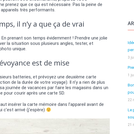
ne prenez que ce qui est nécessaire. Pas la peine de
s appareils très performants.
ps, il n’y a que ça de vrai
AR
 En prenant son temps évidemment ! Prendre une jolie
Idé
er la situation sous plusieurs angles, tester, et
photo unique.
per
3 j
révoyance est de mise
Pre
1 j
usieurs batteries, et prévoyez une deuxième carte
ion de la durée de votre voyage). Il n’y a rien de plus
Bon
a journée de vacances par faire les magasins dans un
pou
e pour courir après une carte SD.
22 
 faut insérer la carte mémoire dans l’appareil avant de
i c’est arrivé (j’espère)
Le 
sou
21 