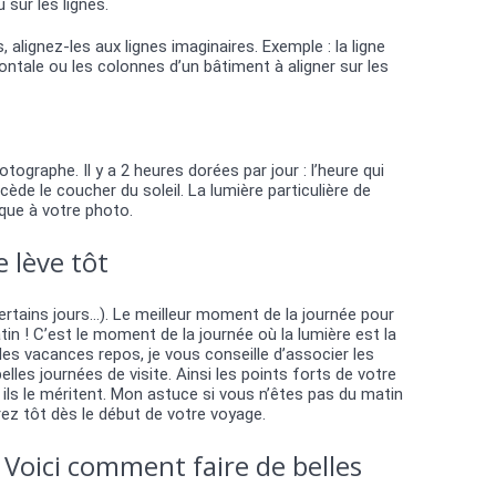
sur les lignes.
alignez-les aux lignes imaginaires. Exemple : la ligne
zontale ou les colonnes d’un bâtiment à aligner sur les
graphe. Il y a 2 heures dorées par jour : l’heure qui
récède le coucher du soleil. La lumière particulière de
ique à votre photo.
 lève tôt
ertains jours…). Le meilleur moment de la journée pour
tin ! C’est le moment de la journée où la lumière est la
des vacances repos, je vous conseille d’associer les
elles journées de visite. Ainsi les points forts de votre
s le méritent. Mon astuce si vous n’êtes pas du matin
erez tôt dès le début de votre voyage.
? Voici comment faire de belles