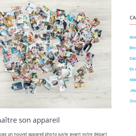
CA
An
Bri
Déc
En 
Idé
Je
Occ
aître son appareil
pas un nouvel appareil photo juste avant votre départ