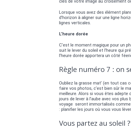
clés de votre image au croisement ou 
Lorsque vous avez des élément plans, 
d’horizon à aligner sur une ligne hori
lignes verticales.
L’heure dorée
C’est le moment magique pour un photo
suit le lever du soleil et l’heure qui p
l’heure dorée apportera un côté féer
Règle numéro 7 : on se
Oubliez la grasse mat’ (en tout cas c
faire vos photos, c’est bien sûr le ma
meilleure. Alors si vous êtes adepte 
jours de lever à l’aube avec vos plus b
voyage seront immortalisés comme il
: planifier les jours où vous vous lèv
Vous partez au soleil 