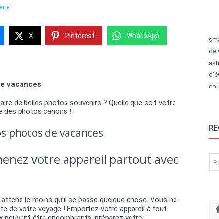
aire
X
Pinterest
WhatsApp
sma
de 
ast
d'é
de vacances
cou
re de belles photos souvenirs ? Quelle que soit votre
re des photos canons !
RE
os photos de vacances
enez votre appareil partout avec
 attend le moins qu’il se passe quelque chose. Vous ne
e de votre voyage ! Emportez votre appareil à tout
 peuvent être encombrants, préparez votre