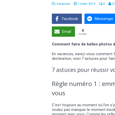
Vacances
1 mars 2019
0
Cl
Facebook
Messenger
4
Email
SHARES
Comment faire de belles photos 
En vacances, savez-vous comment fai
destination, voici 7 astuces pour fai
7 astuces pour réussir v
Règle numéro 1 : emm
vous
C’est toujours au moment où l’on s’y
voulez pas manquer le moment insolit
moment avec vous. Comme les reflex