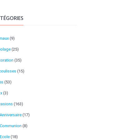
TÉGORIES
imaux
(9)
colage
(25)
oration
(35)
coulisses
(15)
es
(53)
ux
(3)
asions
(163)
Anniversaire
(17)
Communion
(8)
Ecole
(18)