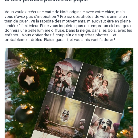
Vous voulez créer une carte de Noël originale avec votre chien, mais
vous n’avez pas d’inspiration ? Prenez des photos de votre animal en
train de jouer ! Vu la rapidité des mouvements, mieux vaut être en pleine
lumière à l’extérieur. Et ne vous inquiétez pas du temps : un ciel nuageux
donnera une belle lumière diffuse. Dans la neige, dans les bois, avec les
enfants… Vous obtiendrez à coup sûr de superbes photos – et
probablement drôles. Plaisir garanti, et vos amis vont l’adorer !