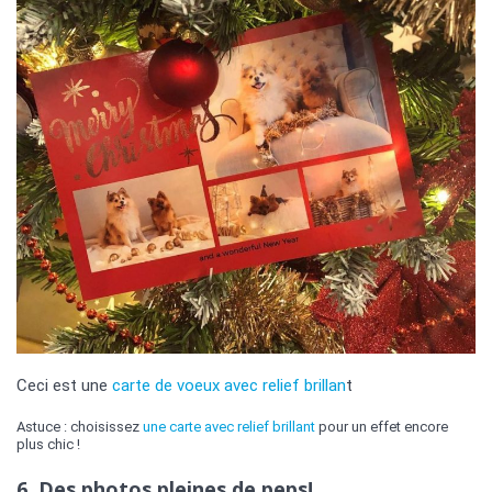
Ceci est une
carte de voeux avec relief brillan
t
Astuce : choisissez
une carte avec relief brillant
pour un effet encore
plus chic !
6. Des photos pleines de peps!