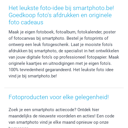
Stickers en Etiketten
Geschenken voor hem
Voorwaarden
smartgarantie
Het leukste foto-idee bij smartphoto.be!
Fotokaders, Decoratie en Snoepjes
Afstuderen
Herroepingsrecht
smartbonus
Goedkoop foto's afdrukken en originele
Fotokalenders & Fotoagenda's
Moederdag
Klachtenregeling
Betalingsmogelijkheden
foto cadeaus
Vaderdag
Wettelijke garantie
Grote bestellingen
Maak je eigen fotoboek, fotoalbum, fotokalender, poster
Verjaardag
Privacybeleid
Levering
of fotocanvas bij smartphoto. Bestel je fotoprints of
Geboorte
Cookiebeleid
Mijn orderstatus
ontwerp een leuk fotogeschenk. Laat je mooiste foto's
Prijslijst
smartfriends
afdrukken bij smartphoto, de specialist in het ontwikkelen
van jouw digitale foto’s op professioneel fotopapier. Maak
Jobs & Stages
originele kaartjes en uitnodigingen met je eigen foto's.
Investor Relations
100% tevredenheid gegarandeerd. Het leukste foto idee
vind je bij smartphoto.be!
Fotoproducten voor elke gelegenheid!
Zoek je een smartphoto actiecode? Ontdek hier
maandelijks de nieuwste voordelen en acties! Een code
van smartphoto vind je elke maand opnieuw op onze