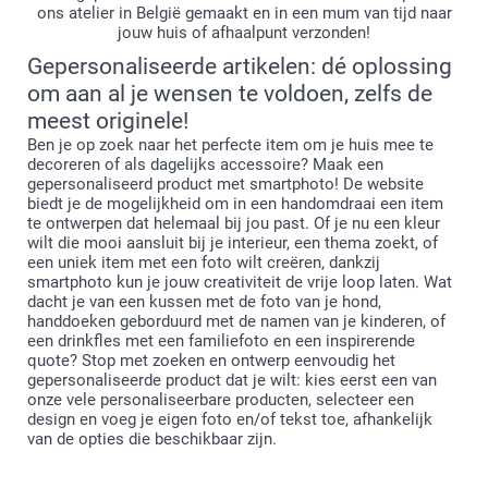
ons atelier in België gemaakt en in een mum van tijd naar
jouw huis of afhaalpunt verzonden!
Gepersonaliseerde artikelen: dé oplossing
om aan al je wensen te voldoen, zelfs de
meest originele!
Ben je op zoek naar het perfecte item om je huis mee te
decoreren of als dagelijks accessoire? Maak een
gepersonaliseerd product met smartphoto! De website
biedt je de mogelijkheid om in een handomdraai een item
te ontwerpen dat helemaal bij jou past. Of je nu een kleur
wilt die mooi aansluit bij je interieur, een thema zoekt, of
een uniek item met een foto wilt creëren, dankzij
smartphoto kun je jouw creativiteit de vrije loop laten. Wat
dacht je van een kussen met de foto van je hond,
handdoeken geborduurd met de namen van je kinderen, of
een drinkfles met een familiefoto en een inspirerende
quote? Stop met zoeken en ontwerp eenvoudig het
gepersonaliseerde product dat je wilt: kies eerst een van
onze vele personaliseerbare producten, selecteer een
design en voeg je eigen foto en/of tekst toe, afhankelijk
van de opties die beschikbaar zijn.