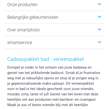
Onze producten
Kaartjes
Belangrijke gebeurtenissen
Fotogeschenken
Fotoboeken
Kerst
Over smartphoto
Fotoprints, Fotoposter & Fotoalbum met fotoprints
Baby
Canvas & Wanddecoratie
Huwelijk
Over smartphoto
smartservice
MyNameBook
Communie- en Lentefeest
Duurzaamheid
Smartphone cases
Geschenken voor haar
Sitemap
Contacteer ons
Stickers en Etiketten
Geschenken voor hem
Voorwaarden
smartgarantie
Cadeaupakket bad - verwenpakket
Fotokaders, Decoratie en Snoepjes
Afstuderen
Herroepingsrecht
smartbonus
Dompel je onder in het schuim van jouw badzeep en
Fotokalenders & Fotoagenda's
Moederdag
Klachtenregeling
Betalingsmogelijkheden
geniet van het prikkelende badzout. Scrub al je frustraties
Vaderdag
Wettelijke garantie
Grote bestellingen
weg met je natuurlijke spons en stop al je zorgen weg in
Verjaardag
Privacybeleid
Levering
je gepersonaliseerde make-uptasje. Dit verwenpakket
Geboorte
Cookiebeleid
Mijn orderstatus
voor in bad is het ideale geschenk voor jouw vriendin,
moeder, oma, tante of juf! Geniet van het leven met deze
Prijslijst
smartfriends
heerlijke set aan producten met bamboe- en rozengeur.
Jobs & Stages
Maak je zus of beste vriendin blij met dit heerlijke
Investor Relations