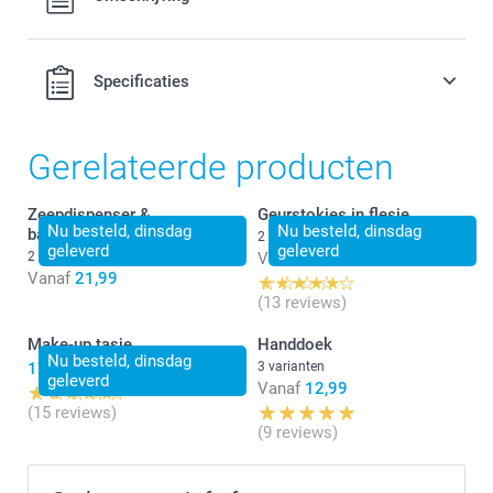
verzendkosten.
Specificaties
Gerelateerde producten
Zeepdispenser &
Geurstokjes in flesje
Nu besteld, dinsdag
Nu besteld, dinsdag
badkamerset
2 varianten
geleverd
geleverd
2 varianten
Vanaf
20,99
Vanaf
21,99
(13 reviews)
Make-up tasje
Handdoek
Nu besteld, dinsdag
17,99
3 varianten
geleverd
Vanaf
12,99
(15 reviews)
(9 reviews)