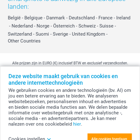
landen:
België
-
Belgique
-
Danmark
-
Deutschland
-
France
-
Ireland
-
Nederland
-
Norge
-
Österreich
-
Schweiz
-
Suisse
-
Switzerland
-
Suomi
-
Sverige
-
United Kingdom
-
Other Countries
Alle prijzen zijn in EURO (€) inclusief BTW en exclusief verzendkosten.
Deze website maakt gebruik van cookies en
andere internettechnologieën
© smartphoto group. Alle rechten voorbehouden
We gebruiken cookies en andere technologieën (bv. AI) om
smartphoto group NV.
Kwatrechtsteenweg 160, 9230 Wetteren, België
jou een betere ervaring aan te bieden. We analyseren
BTW-nummer BE 0405.706.755
websitebezoeken, personaliseren inhoud en advertenties
Ondernemingsnummer 0405.706.755.
en bieden sociale media functies aan. We delen bepaalde
Bankgegevens: IBAN BE71 2850 2711 5569 - BIC: GEBABEBB
informatie over websitegebruik met onze analytische -,
sociale media - en advertentiepartners. Je kan meer
nalezen over ons cookiebeleid
hier
.
Personaliseer je Cadeaupakket Bad
Cookies instellen
Alle cookies toestaan