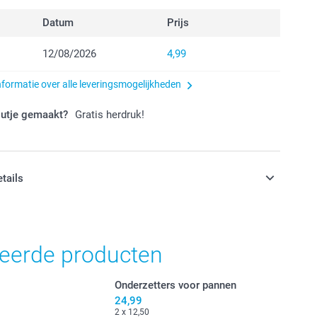
Datum
Prijs
12/08/2026
4,99
nformatie over alle leveringsmogelijkheden
outje gemaakt?
Gratis herdruk!
etails
jn in EURO (€) inclusief BTW en exclusief verzendkosten.
teerde producten
Onderzetters voor pannen
24,99
2 x 12,50