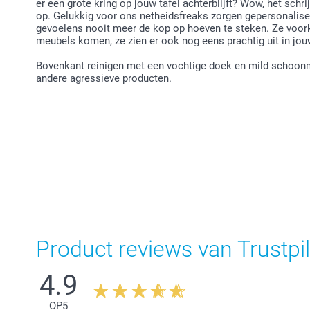
er een grote kring op jouw tafel achterblijft? Wow, het schr
op. Gelukkig voor ons netheidsfreaks zorgen gepersonalise
gevoelens nooit meer de kop op hoeven te steken. Ze voork
meubels komen, ze zien er ook nog eens prachtig uit in jouw
Bovenkant reinigen met een vochtige doek en mild schoonm
andere agressieve producten.
Product reviews van Trustpil
4.9
OP
5