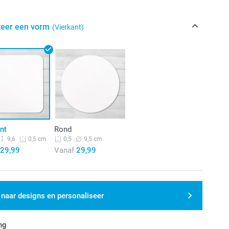
teer een vorm
(Vierkant)
nt
Rond
9,6
9,5 cm
0,5 cm
0,5
29,99
Vanaf
29,99
 naar designs en personaliseer
ng