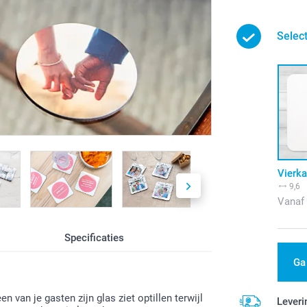
Selec
Vierka
9,6
Vanaf
Specificaties
Ga
n van je gasten zijn glas ziet optillen terwijl
Leveri