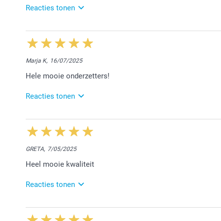
Reacties tonen
31/03/2026
13:41
Hallo Dagmar,
Marja K,
16/07/2025
Bedankt voor jouw lovende woorden. Blij te lezen dat
Hele mooie onderzetters!
levering en de verpakking van jouw bestelling.
Nog een prettige dag!
Reacties tonen
Nathalie @smartphoto
16/07/2025
14:35
Hey Marja,
GRETA,
7/05/2025
Wat een fijne feedback om te mogen ontvangen! We h
Heel mooie kwaliteit
mogen zijn. Geniet van jouw creatie!
Hartelijke groeten,
Reacties tonen
Chana @smartphoto
8/05/2025
14:36