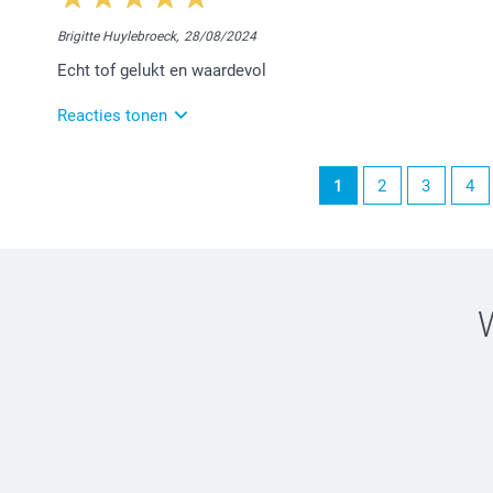
Dag Greta,
Brigitte Huylebroeck,
28/08/2024
Wij zijn erg blij dat je tevreden bent met je bestelde
Echt tof gelukt en waardevol
toekomst opnieuw te mogen verwelkomen.
Nog een fijne dag!
Reacties tonen
Nathalie @smartphoto
28/08/2024
1
2
3
4
14:10
Dag Brigitte,
Hartelijk dank voor jouw eerlijke, lieve woorden. H
helpen met hun fotocreaties. Geniet ervan!
Vriendelijke groeten,
Chana @smartphoto