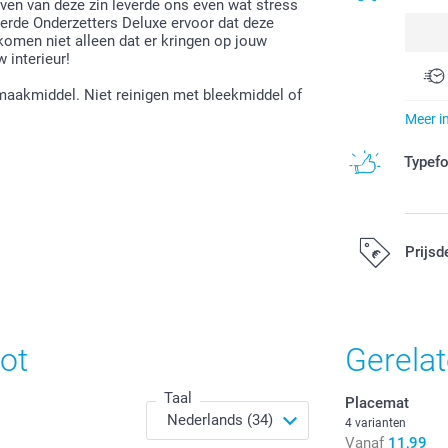
ijven van deze zin leverde ons even wat stress
erde Onderzetters Deluxe ervoor dat deze
omen niet alleen dat er kringen op jouw
 interieur!
aakmiddel. Niet reinigen met bleekmiddel of
Meer i
Typef
Prijsd
Alle prijzen zi
ot
Gerela
Taal
Placemat
4 varianten
Vanaf
11,99