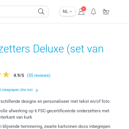
NL
etters Deluxe (set van
4.9
/
5
(55 reviews)
 inbegrepen, btw incl.
erschillende designs en personaliseer met tekst en/of foto
volle afwerking op 6 FSC-gecertificeerde onderzetters met
chterkant van kurk
 blijvende herinnering, zwarte kartonnen doos inbegrepen