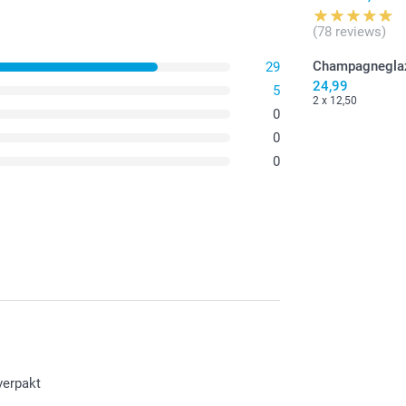
(78 reviews)
Champagnegla
29
24,99
5
2 x 12,50
0
0
0
verpakt