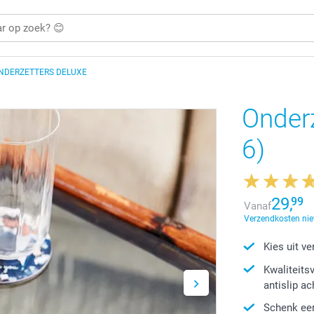
NDERZETTERS DELUXE
Onderz
6)
29,
99
Vanaf
Verzendkosten niet
Kies uit v
Kwaliteits
antislip a
Schenk een