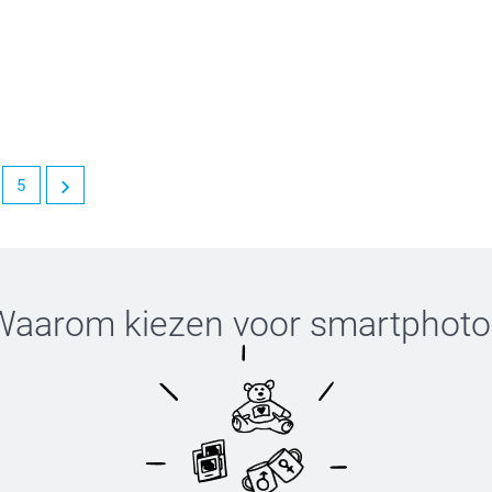
 producten. We kijken ernaar uit om jou in de
5
et is een genoegen om klanten als jou te mogen
Waarom kiezen voor
smartphoto