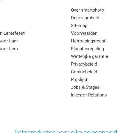
Over smartphoto
Duurzaamheid
Sitemap
n Lentefeest
Voorwaarden
oor haar
Herroepingsrecht
voor hem
Klachtenregeling
Wettelijke garantie
Privacybeleid
Cookiebeleid
Prijslijst
Jobs & Stages
Investor Relations
Fotoproducten voor elke gelegenheid!