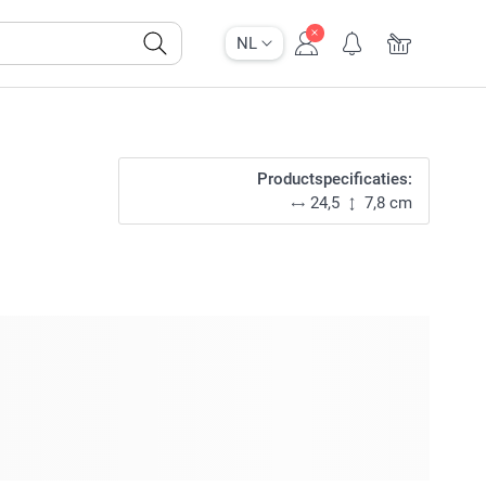
NL
Productspecificaties:
24,5
7,8 cm