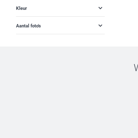
Haar (5)
Kleur
Hem (5)
Vrienden (5)
Aantal foto's
Zonder foto's
Met foto