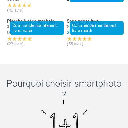
(40 avis)
Planche à découper bois
Sous-verres luxe
Commandé maintenant,
Commandé maintenant,
3 variantes
2 variantes
livré mardi
livré mardi
Dès
24,99
29,99
(23 avis)
(55 avis)
Pourquoi choisir
smartphoto
?