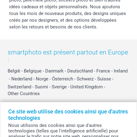
photo, pêle-mêle photo, stickers photo et bien d’autres
idées cadeaux et objets personnalisés. Nous ajoutons
tous les mois de nouveaux produits, des designs uniques
créés par nos designers, et des options développées
selon les retours et besoins de nos clients.
smartphoto est présent partout en Europe
:
België
-
Belgique
-
Danmark
-
Deutschland
-
France
-
Ireland
-
Nederland
-
Norge
-
Österreich
-
Schweiz
-
Suisse
-
Switzerland
-
Suomi
-
Sverige
-
United Kingdom
-
Other Countries
Ce site web utilise des cookies ainsi que d'autres
Tous les prix sont en EURO (€), TVA incluse et hors frais de port.
technologies
Nous utilisons des cookies ainsi que d'autres
technologies (telles que l'intelligence artificielle) pour
analyser le trafic sur notre site web, personnaliser nos