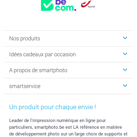
Nos produits
Faire-part & Cartes
Idées cadeaux par occasion
Cadeaux photo
Livre photo
Noël
A propos de smartphoto
Tirage photo & agrandissement
Anniversaire
Photo sur toile, Poster & Pêle-mêle
Mariage
Qui sommes-nous ?
smartservice
MyNameBook
Fin d'études
Durabilité
Coques smartphone
Fête des Mères
Plan du site
Contact
Stickers & Etiquettes
Naissance & baptême
Conditions
smartgarantie
Un produit pour chaque envie !
Cadres photo, accessoires déco & bonbons
Fête des Pères
Droit de rétraction
smartbonus
Calendrier photos & Agendas photo
Toussaint
Plaintes
smartfriends
Leader de l'impression numérique en ligne pour
particuliers, smartphoto.be est LA référence en matière
Dénicheur d'idées cadeau
Rentrée des classes
Conditions générales
Modes de paiement
de développement photo sur un large choix de supports et
Communion
Vie privée
Modes de livraison