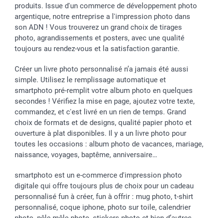
produits. Issue d'un commerce de développement photo
Saint-Valentin
Gestion des cookies
Grandes Quantités
argentique, notre entreprise a l'impression photo dans
Vacances
Tarifs
Statut de ma commande
son ADN ! Vous trouverez un grand choix de tirages
Investisseurs
photo, agrandissements et posters, avec une qualité
toujours au rendez-vous et la satisfaction garantie.
Droit de rétractation
Créer un livre photo personnalisé n’a jamais été aussi
simple. Utilisez le remplissage automatique et
smartphoto pré-remplit votre album photo en quelques
secondes ! Vérifiez la mise en page, ajoutez votre texte,
commandez, et c'est livré en un rien de temps. Grand
choix de formats et de designs, qualité papier photo et
ouverture à plat disponibles. Il y a un livre photo pour
toutes les occasions : album photo de vacances, mariage,
naissance, voyages, baptême, anniversaire…
smartphoto est un e-commerce d'impression photo
digitale qui offre toujours plus de choix pour un cadeau
personnalisé fun à créer, fun à offrir : mug photo, t-shirt
personnalisé, coque iphone, photo sur toile, calendrier