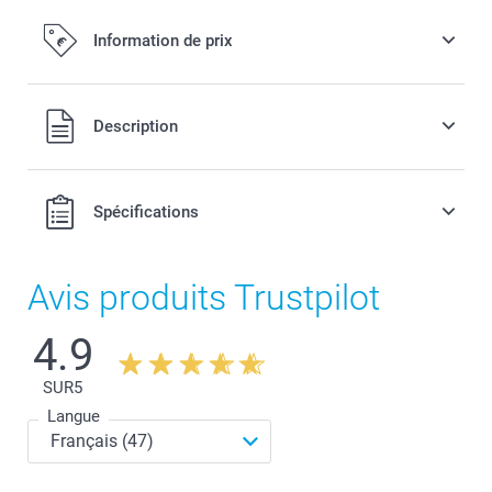
Information de prix
Tous les prix sont en EURO (€), TVA incluse et hors frais de
Description
port.
Spécifications
Avis produits Trustpilot
4.9
SUR
5
Langue