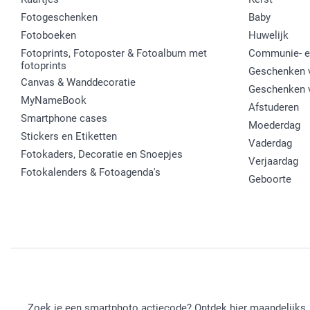
Fotogeschenken
Baby
Fotoboeken
Huwelijk
Fotoprints, Fotoposter & Fotoalbum met
Communie- e
fotoprints
Geschenken v
Canvas & Wanddecoratie
Geschenken 
MyNameBook
Afstuderen
Smartphone cases
Moederdag
Stickers en Etiketten
Vaderdag
Fotokaders, Decoratie en Snoepjes
Verjaardag
Fotokalenders & Fotoagenda's
Geboorte
Zoek je een smartphoto actiecode? Ontdek hier maandelijks