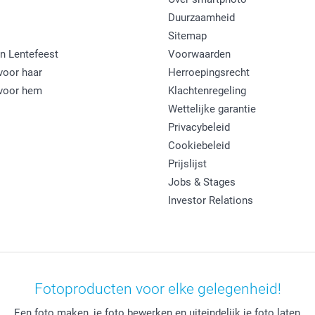
Duurzaamheid
Sitemap
n Lentefeest
Voorwaarden
oor haar
Herroepingsrecht
voor hem
Klachtenregeling
Wettelijke garantie
Privacybeleid
Cookiebeleid
Prijslijst
Jobs & Stages
Investor Relations
Fotoproducten voor elke gelegenheid!
Een foto maken, je foto bewerken en uiteindelijk je foto laten