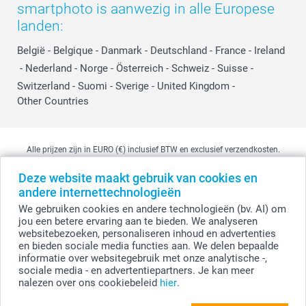
smartphoto is aanwezig in alle Europese
landen:
België
-
Belgique
-
Danmark
-
Deutschland
-
France
-
Ireland
-
Nederland
-
Norge
-
Österreich
-
Schweiz
-
Suisse
-
Switzerland
-
Suomi
-
Sverige
-
United Kingdom
-
Other Countries
Alle prijzen zijn in EURO (€) inclusief BTW en exclusief verzendkosten.
Deze website maakt gebruik van cookies en
andere internettechnologieën
© smartphoto group. Alle rechten voorbehouden
We gebruiken cookies en andere technologieën (bv. AI) om
smartphoto group NV.
Kwatrechtsteenweg 160, 9230 Wetteren, België
jou een betere ervaring aan te bieden. We analyseren
BTW-nummer BE 0405.706.755
websitebezoeken, personaliseren inhoud en advertenties
Ondernemingsnummer 0405.706.755.
en bieden sociale media functies aan. We delen bepaalde
Bankgegevens: IBAN BE71 2850 2711 5569 - BIC: GEBABEBB
informatie over websitegebruik met onze analytische -,
sociale media - en advertentiepartners. Je kan meer
nalezen over ons cookiebeleid
hier
.
Personaliseer je Alu Poster 40 x 60 cm