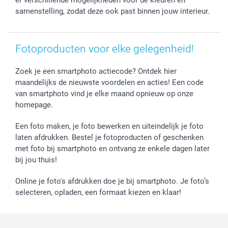
Prijslijst
smartfriends
er verschillende mogelijkheden voor de kleuren en
samenstelling, zodat deze ook past binnen jouw interieur.
Jobs & Stages
Investor Relations
Fotoproducten voor elke gelegenheid!
Zoek je een smartphoto actiecode? Ontdek hier
maandelijks de nieuwste voordelen en acties! Een code
van smartphoto vind je elke maand opnieuw op onze
homepage.
Een foto maken, je foto bewerken en uiteindelijk je foto
laten afdrukken. Bestel je fotoproducten of geschenken
met foto bij smartphoto en ontvang ze enkele dagen later
bij jou thuis!
Online je foto's afdrukken doe je bij smartphoto. Je foto’s
selecteren, opladen, een formaat kiezen en klaar!