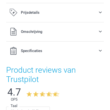
Prijsdetails
Alle prijzen zijn in EURO (€) inclusief BTW en exclusief
Omschrijving
verzendkosten.
Specificaties
Product reviews van
Trustpilot
4.7
OP
5
Taal