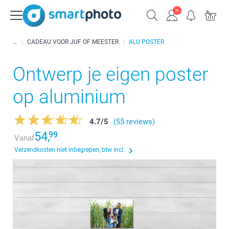
CADEAU VOOR JUF OF MEESTER
ALU POSTER
Ontwerp je eigen poster
op aluminium
4.7
/
5
(55 reviews)
54,
99
Vanaf
Verzendkosten niet inbegrepen, btw incl.