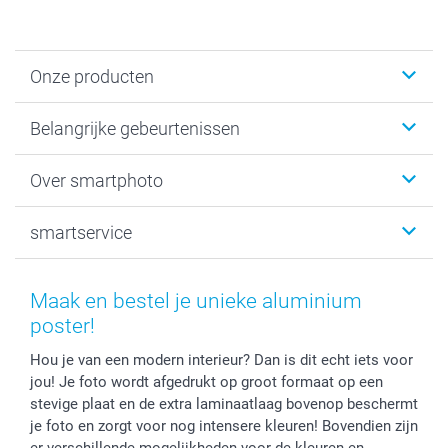
Onze producten
Kaartjes
Belangrijke gebeurtenissen
Fotogeschenken
Fotoboeken
Kerst
Over smartphoto
Fotoprints, Fotoposter & Fotoalbum met fotoprints
Baby
Canvas & Wanddecoratie
Huwelijk
Over smartphoto
smartservice
MyNameBook
Communie- en Lentefeest
Duurzaamheid
Smartphone cases
Geschenken voor haar
Sitemap
Contacteer ons
Stickers en Etiketten
Geschenken voor hem
Voorwaarden
smartgarantie
Maak en bestel je unieke aluminium
Fotokaders, Decoratie en Snoepjes
Afstuderen
Herroepingsrecht
smartbonus
poster!
Fotokalenders & Fotoagenda's
Moederdag
Klachtenregeling
Betalingsmogelijkheden
Hou je van een modern interieur? Dan is dit echt iets voor
Vaderdag
Wettelijke garantie
Grote bestellingen
jou! Je foto wordt afgedrukt op groot formaat op een
Verjaardag
Privacybeleid
Levering
stevige plaat en de extra laminaatlaag bovenop beschermt
Geboorte
Cookiebeleid
Mijn orderstatus
je foto en zorgt voor nog intensere kleuren! Bovendien zijn