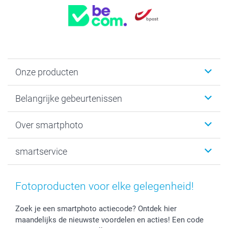
Onze producten
Kaartjes
Belangrijke gebeurtenissen
Fotogeschenken
Fotoboeken
Kerst
Over smartphoto
Fotoprints, Fotoposter & Fotoalbum met fotoprints
Baby
Canvas & Wanddecoratie
Huwelijk
Over smartphoto
smartservice
MyNameBook
Communie- en Lentefeest
Duurzaamheid
Smartphone cases
Geschenken voor haar
Sitemap
Contacteer ons
Stickers en Etiketten
Geschenken voor hem
Voorwaarden
smartgarantie
Fotoproducten voor elke gelegenheid!
Fotokaders, Decoratie en Snoepjes
Afstuderen
Herroepingsrecht
smartbonus
Fotokalenders & Fotoagenda's
Moederdag
Klachtenregeling
Betalingsmogelijkheden
Zoek je een smartphoto actiecode? Ontdek hier
maandelijks de nieuwste voordelen en acties! Een code
Vaderdag
Wettelijke garantie
Grote bestellingen