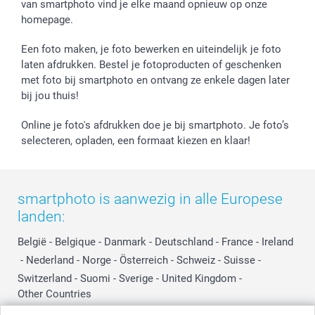
van smartphoto vind je elke maand opnieuw op onze
Verjaardag
Privacybeleid
Levering
homepage.
Geboorte
Cookiebeleid
Mijn orderstatus
Prijslijst
smartfriends
Een foto maken, je foto bewerken en uiteindelijk je foto
Jobs & Stages
laten afdrukken. Bestel je fotoproducten of geschenken
met foto bij smartphoto en ontvang ze enkele dagen later
Investor Relations
bij jou thuis!
Online je foto's afdrukken doe je bij smartphoto. Je foto’s
selecteren, opladen, een formaat kiezen en klaar!
smartphoto is aanwezig in alle Europese
landen:
België
-
Belgique
-
Danmark
-
Deutschland
-
France
-
Ireland
-
Nederland
-
Norge
-
Österreich
-
Schweiz
-
Suisse
-
Switzerland
-
Suomi
-
Sverige
-
United Kingdom
-
Other Countries