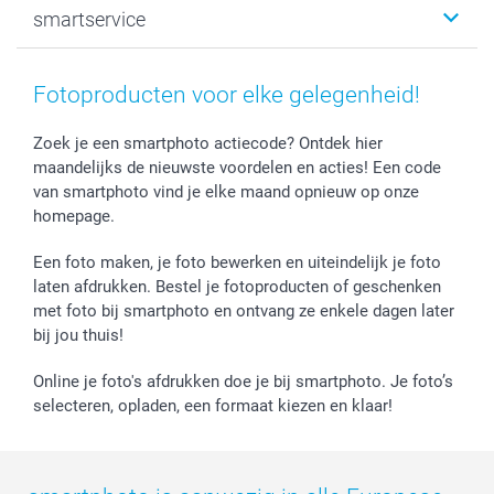
smartservice
MyNameBook
Communie- en Lentefeest
Duurzaamheid
Smartphone cases
Geschenken voor haar
Sitemap
Contacteer ons
Stickers en Etiketten
Geschenken voor hem
Voorwaarden
smartgarantie
Fotoproducten voor elke gelegenheid!
Fotokaders, Decoratie en Snoepjes
Afstuderen
Herroepingsrecht
smartbonus
Fotokalenders & Fotoagenda's
Moederdag
Klachtenregeling
Betalingsmogelijkheden
Zoek je een smartphoto actiecode? Ontdek hier
maandelijks de nieuwste voordelen en acties! Een code
Vaderdag
Wettelijke garantie
Grote bestellingen
van smartphoto vind je elke maand opnieuw op onze
Verjaardag
Privacybeleid
Levering
homepage.
Geboorte
Cookiebeleid
Mijn orderstatus
Prijslijst
smartfriends
Een foto maken, je foto bewerken en uiteindelijk je foto
Jobs & Stages
laten afdrukken. Bestel je fotoproducten of geschenken
met foto bij smartphoto en ontvang ze enkele dagen later
Investor Relations
bij jou thuis!
Online je foto's afdrukken doe je bij smartphoto. Je foto’s
selecteren, opladen, een formaat kiezen en klaar!