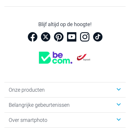
Blijf altijd op de hoogte!
Onze producten
Kaartjes
Belangrijke gebeurtenissen
Fotogeschenken
Fotoboeken
Kerst
Over smartphoto
Fotoprints, Fotoposter & Fotoalbum met fotoprints
Baby
Canvas & Wanddecoratie
Huwelijk
Over smartphoto