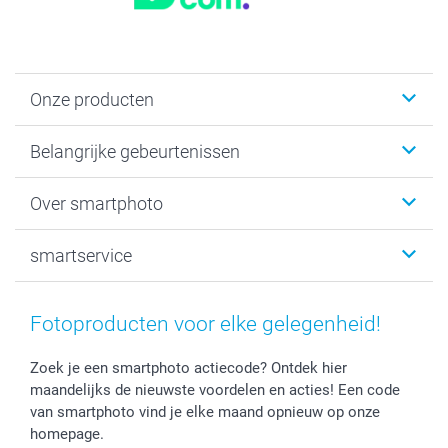
Onze producten
Kaartjes
Belangrijke gebeurtenissen
Fotogeschenken
Fotoboeken
Kerst
Over smartphoto
Fotoprints, Fotoposter & Fotoalbum met fotoprints
Baby
Canvas & Wanddecoratie
Huwelijk
Over smartphoto
smartservice
MyNameBook
Communie- en Lentefeest
Duurzaamheid
Smartphone cases
Geschenken voor haar
Sitemap
Contacteer ons
Stickers en Etiketten
Geschenken voor hem
Voorwaarden
smartgarantie
Fotoproducten voor elke gelegenheid!
Fotokaders, Decoratie en Snoepjes
Afstuderen
Herroepingsrecht
smartbonus
Fotokalenders & Fotoagenda's
Moederdag
Klachtenregeling
Betalingsmogelijkheden
Zoek je een smartphoto actiecode? Ontdek hier
maandelijks de nieuwste voordelen en acties! Een code
Vaderdag
Wettelijke garantie
Grote bestellingen
van smartphoto vind je elke maand opnieuw op onze
Verjaardag
Privacybeleid
Levering
homepage.
Geboorte
Cookiebeleid
Mijn orderstatus