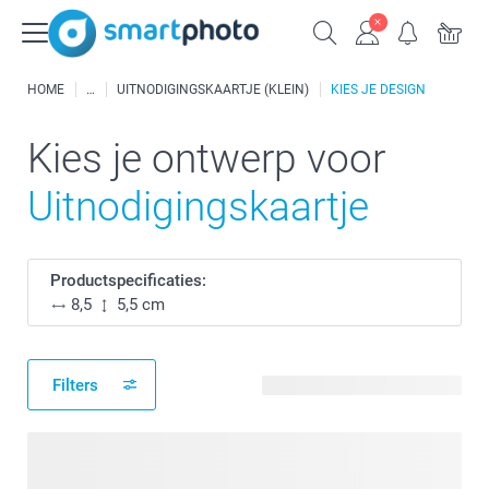
HOME
UITNODIGINGSKAARTJE (KLEIN)
KIES JE DESIGN
Kies je ontwerp voor
Uitnodigingskaartje
Productspecificaties:
8,5
5,5 cm
Filters
277 beschikbare ontwerpen