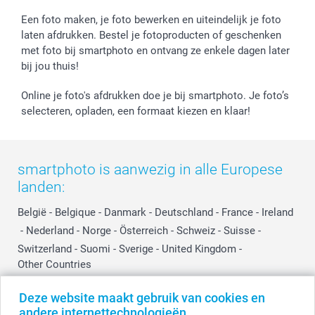
Prijslijst
smartfriends
Een foto maken, je foto bewerken en uiteindelijk je foto
Jobs & Stages
laten afdrukken. Bestel je fotoproducten of geschenken
met foto bij smartphoto en ontvang ze enkele dagen later
Investor Relations
bij jou thuis!
Online je foto's afdrukken doe je bij smartphoto. Je foto’s
selecteren, opladen, een formaat kiezen en klaar!
smartphoto is aanwezig in alle Europese
landen:
België
-
Belgique
-
Danmark
-
Deutschland
-
France
-
Ireland
-
Nederland
-
Norge
-
Österreich
-
Schweiz
-
Suisse
-
Switzerland
-
Suomi
-
Sverige
-
United Kingdom
-
Other Countries
Deze website maakt gebruik van cookies en
andere internettechnologieën
Alle prijzen zijn in EURO (€) inclusief BTW en exclusief verzendkosten.