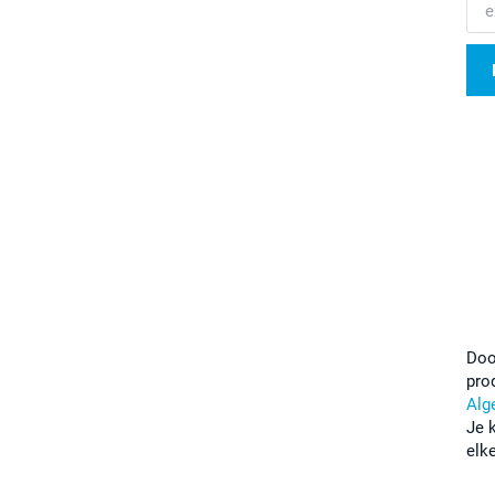
Doo
pro
Alg
Je 
elk