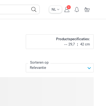
NL
Productspecificaties:
29,7
42 cm
Sorteren op