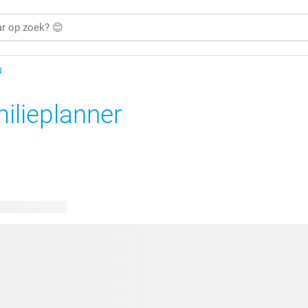
N
ilieplanner
bare ontwerpen