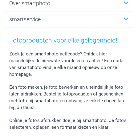
Over smartphoto
Fotoprints, Fotoposter & Fotoalbum met fotoprints
Baby
Canvas & Wanddecoratie
Huwelijk
Over smartphoto
smartservice
MyNameBook
Communie- en Lentefeest
Duurzaamheid
Smartphone cases
Geschenken voor haar
Sitemap
Contacteer ons
Stickers en Etiketten
Geschenken voor hem
Voorwaarden
smartgarantie
Fotoproducten voor elke gelegenheid!
Fotokaders, Decoratie en Snoepjes
Afstuderen
Herroepingsrecht
smartbonus
Fotokalenders & Fotoagenda's
Moederdag
Klachtenregeling
Betalingsmogelijkheden
Zoek je een smartphoto actiecode? Ontdek hier
maandelijks de nieuwste voordelen en acties! Een code
Vaderdag
Wettelijke garantie
Grote bestellingen
van smartphoto vind je elke maand opnieuw op onze
Verjaardag
Privacybeleid
Levering
homepage.
Geboorte
Cookiebeleid
Mijn orderstatus
Prijslijst
smartfriends
Een foto maken, je foto bewerken en uiteindelijk je foto
Jobs & Stages
laten afdrukken. Bestel je fotoproducten of geschenken
met foto bij smartphoto en ontvang ze enkele dagen later
Investor Relations
bij jou thuis!
Online je foto's afdrukken doe je bij smartphoto. Je foto’s
selecteren, opladen, een formaat kiezen en klaar!