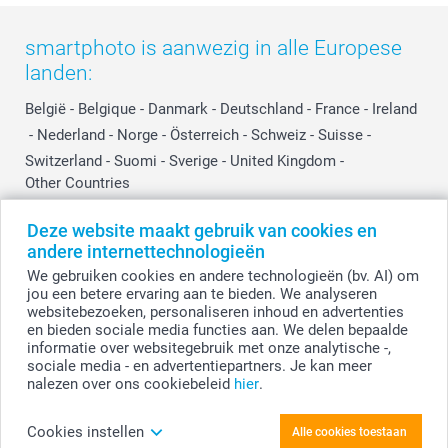
smartphoto is aanwezig in alle Europese
landen:
België
-
Belgique
-
Danmark
-
Deutschland
-
France
-
Ireland
-
Nederland
-
Norge
-
Österreich
-
Schweiz
-
Suisse
-
Switzerland
-
Suomi
-
Sverige
-
United Kingdom
-
Other Countries
Deze website maakt gebruik van cookies en
andere internettechnologieën
Alle prijzen zijn in EURO (€) inclusief BTW en exclusief verzendkosten.
We gebruiken cookies en andere technologieën (bv. AI) om
jou een betere ervaring aan te bieden. We analyseren
websitebezoeken, personaliseren inhoud en advertenties
en bieden sociale media functies aan. We delen bepaalde
© smartphoto group. Alle rechten voorbehouden
smartphoto group NV.
informatie over websitegebruik met onze analytische -,
Kwatrechtsteenweg 160, 9230 Wetteren, België
sociale media - en advertentiepartners. Je kan meer
BTW-nummer BE 0405.706.755
nalezen over ons cookiebeleid
hier
.
Ondernemingsnummer 0405.706.755.
Bankgegevens: IBAN BE71 2850 2711 5569 - BIC: GEBABEBB
Cookies instellen
Alle cookies toestaan