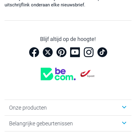
uitschrijflink onderaan elke nieuwsbrief.
Blijf altijd op de hoogte!
Onze producten
Kaartjes
Belangrijke gebeurtenissen
Fotogeschenken
Fotoboeken
Kerst