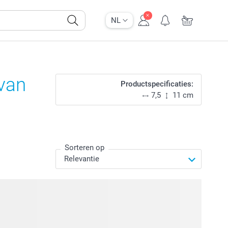
NL
 van
Productspecificaties:
7,5
11 cm
Sorteren op