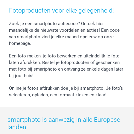
Smartphone cases
Geschenken voor haar
Sitemap
Contacteer ons
Stickers en Etiketten
Geschenken voor hem
Voorwaarden
smartgarantie
Fotoproducten voor elke gelegenheid!
Fotokaders, Decoratie en Snoepjes
Afstuderen
Herroepingsrecht
smartbonus
Fotokalenders & Fotoagenda's
Moederdag
Klachtenregeling
Betalingsmogelijkheden
Zoek je een smartphoto actiecode? Ontdek hier
maandelijks de nieuwste voordelen en acties! Een code
Vaderdag
Wettelijke garantie
Grote bestellingen
van smartphoto vind je elke maand opnieuw op onze
Verjaardag
Privacybeleid
Levering
homepage.
Geboorte
Cookiebeleid
Mijn orderstatus
Prijslijst
smartfriends
Een foto maken, je foto bewerken en uiteindelijk je foto
Jobs & Stages
laten afdrukken. Bestel je fotoproducten of geschenken
met foto bij smartphoto en ontvang ze enkele dagen later
Investor Relations
bij jou thuis!
Online je foto's afdrukken doe je bij smartphoto. Je foto’s
selecteren, opladen, een formaat kiezen en klaar!
smartphoto is aanwezig in alle Europese
landen: