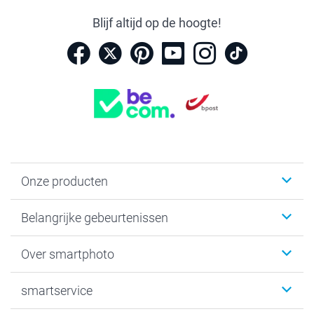
Blijf altijd op de hoogte!
Onze producten
Kaartjes
Belangrijke gebeurtenissen
Fotogeschenken
Fotoboeken
Kerst
Over smartphoto
Fotoprints, Fotoposter & Fotoalbum met fotoprints
Baby
Canvas & Wanddecoratie
Huwelijk
Over smartphoto
smartservice
MyNameBook
Communie- en Lentefeest
Duurzaamheid