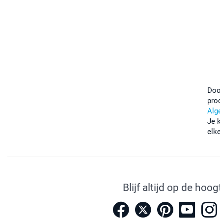
Doo
pro
Alg
Je 
elk
Blijf altijd op de hoog