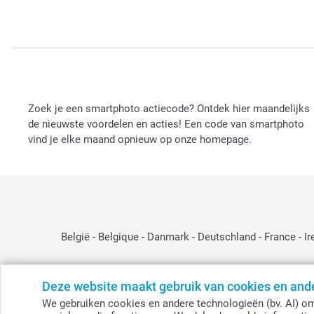
Zoek je een smartphoto actiecode? Ontdek hier maandelijks
de nieuwste voordelen en acties! Een code van smartphoto
vind je elke maand opnieuw op onze homepage.
België
-
Belgique
-
Danmark
-
Deutschland
-
France
-
Ir
Deze website maakt gebruik van cookies en and
© smartphoto group. Alle rechten voorbehouden
We gebruiken cookies en andere technologieën (bv. AI) om
smartphoto group NV.