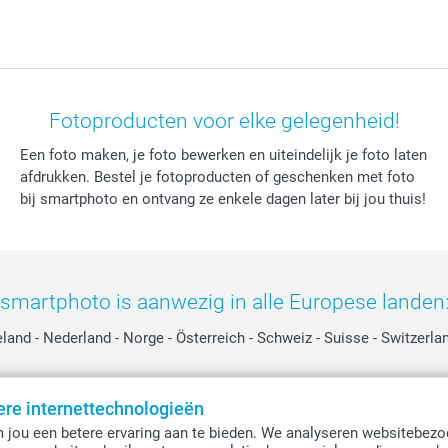
Fotoproducten voor elke gelegenheid!
Een foto maken, je foto bewerken en uiteindelijk je foto laten
afdrukken. Bestel je fotoproducten of geschenken met foto
bij smartphoto en ontvang ze enkele dagen later bij jou thuis!
smartphoto is aanwezig in alle Europese landen
eland
-
Nederland
-
Norge
-
Österreich
-
Schweiz
-
Suisse
-
Switzerla
ere internettechnologieën
Alle prijzen zijn in EURO (€) inclusief BTW en exclusief verzendkosten.
 jou een betere ervaring aan te bieden. We analyseren websitebezo