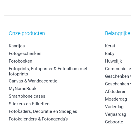
Onze producten
Belangrijke
Kaartjes
Kerst
Fotogeschenken
Baby
Fotoboeken
Huwelijk
Fotoprints, Fotoposter & Fotoalbum met
Communie- e
fotoprints
Geschenken v
Canvas & Wanddecoratie
Geschenken 
MyNameBook
Afstuderen
Smartphone cases
Moederdag
Stickers en Etiketten
Vaderdag
Fotokaders, Decoratie en Snoepjes
Verjaardag
Fotokalenders & Fotoagenda's
Geboorte