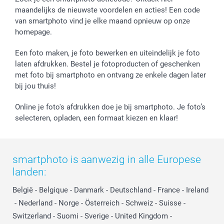
maandelijks de nieuwste voordelen en acties! Een code
Vaderdag
Wettelijke garantie
Grote bestellingen
van smartphoto vind je elke maand opnieuw op onze
Verjaardag
Privacybeleid
Levering
homepage.
Geboorte
Cookiebeleid
Mijn orderstatus
Prijslijst
smartfriends
Een foto maken, je foto bewerken en uiteindelijk je foto
Jobs & Stages
laten afdrukken. Bestel je fotoproducten of geschenken
met foto bij smartphoto en ontvang ze enkele dagen later
Investor Relations
bij jou thuis!
Online je foto's afdrukken doe je bij smartphoto. Je foto’s
selecteren, opladen, een formaat kiezen en klaar!
smartphoto is aanwezig in alle Europese
landen:
België
-
Belgique
-
Danmark
-
Deutschland
-
France
-
Ireland
-
Nederland
-
Norge
-
Österreich
-
Schweiz
-
Suisse
-
Switzerland
-
Suomi
-
Sverige
-
United Kingdom
-