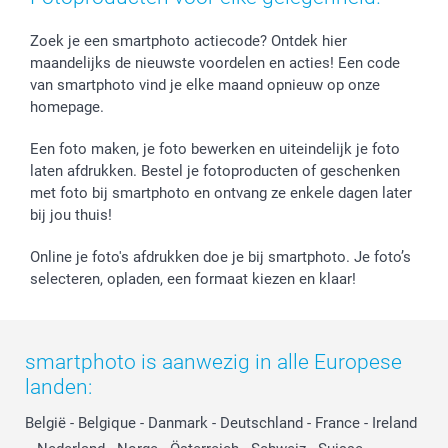
Fotokaders, Decoratie en Snoepjes
Afstuderen
Herroepingsrecht
smartbonus
Fotokalenders & Fotoagenda's
Moederdag
Klachtenregeling
Betalingsmogelijkheden
Zoek je een smartphoto actiecode? Ontdek hier
maandelijks de nieuwste voordelen en acties! Een code
Vaderdag
Wettelijke garantie
Grote bestellingen
van smartphoto vind je elke maand opnieuw op onze
Verjaardag
Privacybeleid
Levering
homepage.
Geboorte
Cookiebeleid
Mijn orderstatus
Prijslijst
smartfriends
Een foto maken, je foto bewerken en uiteindelijk je foto
Jobs & Stages
laten afdrukken. Bestel je fotoproducten of geschenken
met foto bij smartphoto en ontvang ze enkele dagen later
Investor Relations
bij jou thuis!
Online je foto's afdrukken doe je bij smartphoto. Je foto’s
selecteren, opladen, een formaat kiezen en klaar!
smartphoto is aanwezig in alle Europese
landen:
België
-
Belgique
-
Danmark
-
Deutschland
-
France
-
Ireland