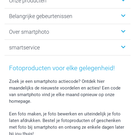
Onze producten
Kaartjes
Belangrijke gebeurtenissen
Fotogeschenken
Fotoboeken
Kerst
Over smartphoto
Fotoprints, Fotoposter & Fotoalbum met fotoprints
Baby
Canvas & Wanddecoratie
Huwelijk
Over smartphoto
smartservice
MyNameBook
Communie- en Lentefeest
Duurzaamheid
Smartphone cases
Geschenken voor haar
Sitemap
Contacteer ons
Stickers en Etiketten
Geschenken voor hem
Voorwaarden
smartgarantie
Fotoproducten voor elke gelegenheid!
Fotokaders, Decoratie en Snoepjes
Afstuderen
Herroepingsrecht
smartbonus
Fotokalenders & Fotoagenda's
Moederdag
Klachtenregeling
Betalingsmogelijkheden
Zoek je een smartphoto actiecode? Ontdek hier
maandelijks de nieuwste voordelen en acties! Een code
Vaderdag
Wettelijke garantie
Grote bestellingen
van smartphoto vind je elke maand opnieuw op onze
Verjaardag
Privacybeleid
Levering
homepage.
Geboorte
Cookiebeleid
Mijn orderstatus
Prijslijst
smartfriends
Een foto maken, je foto bewerken en uiteindelijk je foto
Jobs & Stages
laten afdrukken. Bestel je fotoproducten of geschenken
met foto bij smartphoto en ontvang ze enkele dagen later
Investor Relations
bij jou thuis!