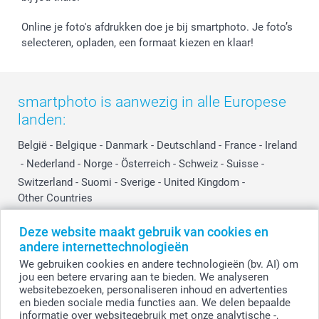
Online je foto's afdrukken doe je bij smartphoto. Je foto’s
selecteren, opladen, een formaat kiezen en klaar!
smartphoto is aanwezig in alle Europese
landen:
België
-
Belgique
-
Danmark
-
Deutschland
-
France
-
Ireland
-
Nederland
-
Norge
-
Österreich
-
Schweiz
-
Suisse
-
Switzerland
-
Suomi
-
Sverige
-
United Kingdom
-
Other Countries
Deze website maakt gebruik van cookies en
andere internettechnologieën
Alle prijzen zijn in EURO (€) inclusief BTW en exclusief verzendkosten.
We gebruiken cookies en andere technologieën (bv. AI) om
jou een betere ervaring aan te bieden. We analyseren
websitebezoeken, personaliseren inhoud en advertenties
en bieden sociale media functies aan. We delen bepaalde
© smartphoto group. Alle rechten voorbehouden
smartphoto group NV.
informatie over websitegebruik met onze analytische -,